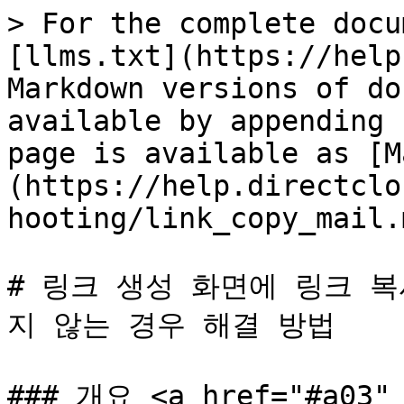
> For the complete docu
[llms.txt](https://help
Markdown versions of do
available by appending 
page is available as [M
(https://help.directclo
hooting/link_copy_mail.m
# 링크 생성 화면에 링크 
지 않는 경우 해결 방법

### 개요 <a href="#a03" 