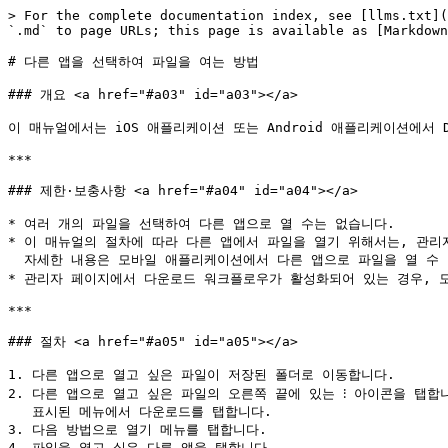
> For the complete documentation index, see [llms.txt](
`.md` to page URLs; this page is available as [Markdown
# 다른 앱을 선택하여 파일을 여는 방법

### 개요 <a href="#a03" id="a03"></a>

이 매뉴얼에서는 iOS 애플리케이션 또는 Android 애플리케이션에서 
***

### 제한·보충사항 <a href="#a04" id="a04"></a>

* 여러 개의 파일을 선택하여 다른 앱으로 열 수는 없습니다.

* 이 매뉴얼의 절차에 따라 다른 앱에서 파일을 열기 위해서는, 관리자
  자세한 내용은 모바일 애플리케이션에서 다른 앱으로 파일을 열 수 있도록 설정하는 방법을 참고하시기 바랍니다.

* 관리자 페이지에서 다운로드 워크플로우가 활성화되어 있는 경우, 모
***

### 절차 <a href="#a05" id="a05"></a>

1. 다른 앱으로 열고 싶은 파일이 저장된 폴더로 이동합니다.

2. 다른 앱으로 열고 싶은 파일의 오른쪽 끝에 있는 ⁝ 아이콘을 탭합니
   표시된 메뉴에서 다운로드를 탭합니다.

3. 다음 방법으로 열기 메뉴를 탭합니다.

4. 파일을 열고 싶은 다른 앱을 탭합니다.
