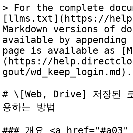
> For the complete docu
[llms.txt](https://help
Markdown versions of do
available by appending 
page is available as [M
(https://help.directclo
gout/wd_keep_login.md).

# \[Web, Drive] 저장된
용하는 방법

### 개요 <a href="#a03" 