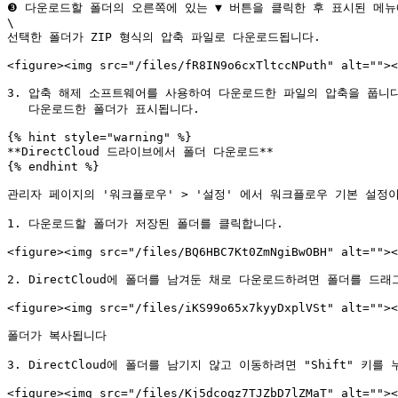
❸ 다운로드할 폴더의 오른쪽에 있는 ▼ 버튼을 클릭한 후 표시된 메뉴
\

선택한 폴더가 ZIP 형식의 압축 파일로 다운로드됩니다.

<figure><img src="/files/fR8IN9o6cxTltccNPuth" alt=""><
3. 압축 해제 소프트웨어를 사용하여 다운로드한 파일의 압축을 풉니다.
   다운로드한 폴더가 표시됩니다.

{% hint style="warning" %}

**DirectCloud 드라이브에서 폴더 다운로드**

{% endhint %}

관리자 페이지의 '워크플로우' > '설정' 에서 워크플로우 기본 설정
1. 다운로드할 폴더가 저장된 폴더를 클릭합니다.

<figure><img src="/files/BQ6HBC7Kt0ZmNgiBwOBH" alt=""><
2. DirectCloud에 폴더를 남겨둔 채로 다운로드하려면 폴더를 드래
<figure><img src="/files/iKS99o65x7kyyDxplVSt" alt=""><
폴더가 복사됩니다

3. DirectCloud에 폴더를 남기지 않고 이동하려면 "Shift" 키
<figure><img src="/files/Kj5dcoqz7TJZbD7lZMaT" alt=""><