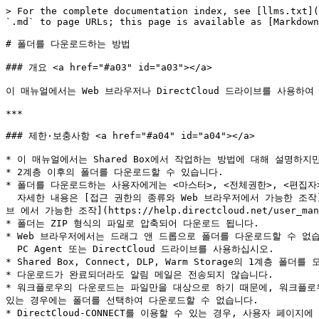
> For the complete documentation index, see [llms.txt](
`.md` to page URLs; this page is available as [Markdown
# 폴더를 다운로드하는 방법

### 개요 <a href="#a03" id="a03"></a>

이 매뉴얼에서는 Web 브라우저나 DirectCloud 드라이브를 사용하여
***

### 제한·보충사항 <a href="#a04" id="a04"></a>

* 이 매뉴얼에서는 Shared Box에서 작업하는 방법에 대해 설명하지만
* 2계층 이후의 폴더를 다운로드할 수 있습니다.

* 폴더를 다운로드하는 사용자에게는 <마스터>, <전체권한>, <편집자
  자세한 내용은 [접근 권한의 종류와 Web 브라우저에서 가능한 조작](https://help.directcloud.net/user_manual/access_permission/w_permission), [접근 권한의 종류와 DirectCloud 드라이
브 에서 가능한 조작](https://help.directcloud.net/user_man
* 폴더는 ZIP 형식의 파일로 압축되어 다운로드 됩니다.

* Web 브라우저에서는 드래그 앤 드롭으로 폴더를 다운로드할 수 없습니
  PC Agent 또는 DirectCloud 드라이브를 사용하십시오.

* Shared Box, Connect, DLP, Warm Storage의 1계층
* 다운로드가 완료되더라도 알림 메일은 전송되지 않습니다.

* 워크플로우의 다운로드는 파일만을 대상으로 하기 때문에, 워크플로
있는 경우에는 폴더를 선택하여 다운로드할 수 없습니다.

* DirectCloud-CONNECT를 이용할 수 있는 경우, 사용자 페이지에 