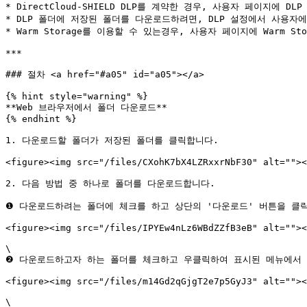
* DirectCloud-SHIELD DLP를 계약한 경우, 사용자 페이지에 DL
* DLP 폴더에 저장된 폴더를 다운로드하려면, DLP 설정에서 사용
* Warm Storage를 이용할 수 있는경우, 사용자 페이지에 Warm Sto
***

### 절차 <a href="#a05" id="a05"></a>

{% hint style="warning" %}

**Web 브라우저에서 폴더 다운로드**

{% endhint %}

1. 다운로드할 폴더가 저장된 폴더를 클릭합니다.

<figure><img src="/files/CXohK7bX4LZRxxrNbF30" alt=""><
2. 다음 방법 중 하나로 폴더를 다운로드합니다.

❶ 다운로드하려는 폴더에 체크를 하고 상단의 '다운로드' 버튼을 클릭
<figure><img src="/files/IPYEw4nLz6WBdZZfB3eB" alt=""><
\

❷ 다운로드하고자 하는 폴더를 체크하고 우클릭하여 표시된 메뉴에서 \
<figure><img src="/files/m14Gd2qGjgT2e7p5GyJ3" alt=""><
\
