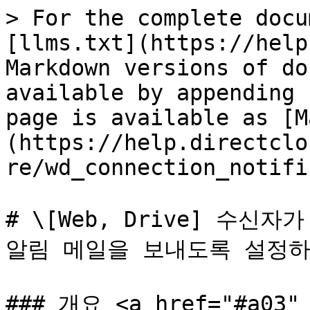
> For the complete docu
[llms.txt](https://help
Markdown versions of do
available by appending 
page is available as [M
(https://help.directclo
re/wd_connection_notifi
# \[Web, Drive] 수신
알림 메일을 보내도록 설정하
### 개요 <a href="#a03" 