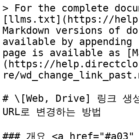
> For the complete docu
[llms.txt](https://help
Markdown versions of do
available by appending 
page is available as [M
(https://help.directclo
re/wd_change_link_past.m
# \[Web, Drive] 링크
URL로 변경하는 방법

### 개요 <a href="#a03" 