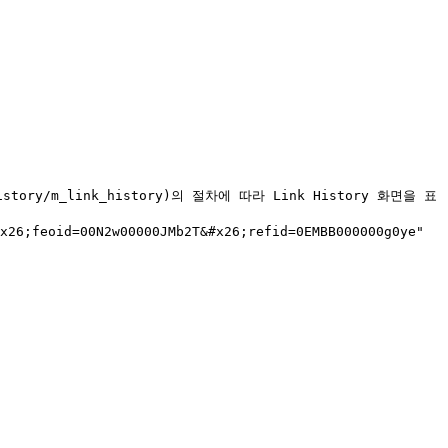
history/m_link_history)의 절차에 따라 Link History 화면을 표
;feoid=00N2w00000JMb2T&#x26;refid=0EMBB000000g0ye" 