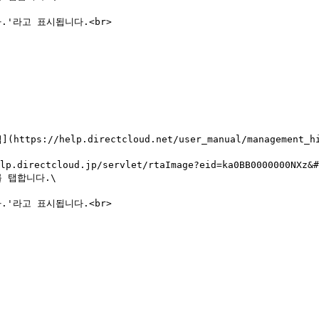
ttps://help.directcloud.net/user_manual/management_
ectcloud.jp/servlet/rtaImage?eid=ka0BB0000000NXz&#x26
를 탭합니다.\
