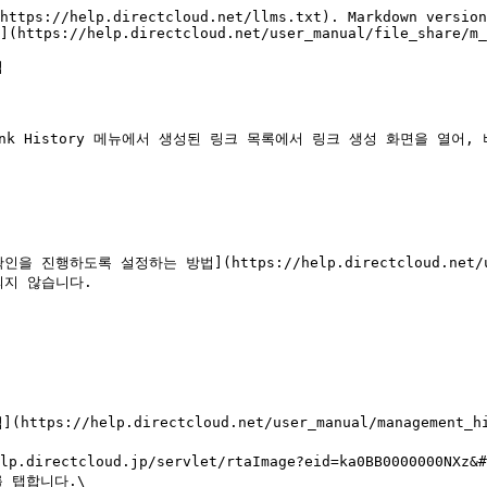
https://help.directcloud.net/llms.txt). Markdown version
](https://help.directcloud.net/user_manual/file_share/m_


ink History 메뉴에서 생성된 링크 목록에서 링크 생성 화면을 열어
행하도록 설정하는 방법](https://help.directcloud.net/user_
지 않습니다.

ttps://help.directcloud.net/user_manual/management_
ectcloud.jp/servlet/rtaImage?eid=ka0BB0000000NXz&#x26
를 탭합니다.\
