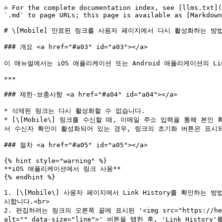
> For the complete documentation index, see [llms.txt](
`.md` to page URLs; this page is available as [Markdown
# \[Mobile] 만료된 링크를 사용자 페이지에서 다시 활성화하는 방법
### 개요 <a href="#a03" id="a03"></a>

이 매뉴얼에서는 iOS 애플리케이션 또는 Android 애플리케이션의 L
***

### 제한·보충사항 <a href="#a04" id="a04"></a>

* 삭제된 링크는 다시 활성화할 수 없습니다.

* [\[Mobile\] 링크를 수신할 때, 이메일 주소 입력을 통해 본인 확인을 진
서 수신자 확인이 활성화되어 있는 경우, 링크의 초기화 버튼은 표시되
### 절차 <a href="#a05" id="a05"></a>

{% hint style="warning" %}

**iOS 애플리케이션에서 링크 사용**

{% endhint %}

1. [\[Mobile\] 사용자 페이지에서 Link History를 확인하는 방법](h
시합니다.<br>

2. 편집하려는 링크의 오른쪽 끝에 표시된 '<img src="https://help.dir
alt="" data-size="line">' 버튼을 탭한 후, 'Link History'