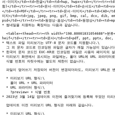
서·이미지</td><td>한글</td><td>hwp, hwpx</td></tr><tr
함)</td></tr><tr><td>문서·이미지</td><td>순서도</td><td>vs
</td><td>PDF</td></tr><tr><td>문서·이미지</td><td>CAD
미지</td><td>jpg, jpeg, png, gif, bmp, cal, dcx, dib, e
psd</td></tr><tr><td>동영상·음성</td><td>동영상</td><td>mp4
* 썸네일을 지원하는 확장자는 다음과 같습니다.

  <table><thead><tr><th width="198.80001831054688">분류</th><th>확장자</th></tr></thead><tbody><tr><td>이미지</td><td>jpg, jpeg, png, bmp, gif, tif, tiff, heic, 
heif</td></tr><tr><td>문서</td><td>pdf, ppt, pptx, doc, 
* 텍스트 파일 미리보기는 UTF-8 문자 코드를 지원합니다.\

  그 외 문자 코드로 인코딩된 파일은 글자가 깨질 가능성이 있습니다.

* 한국어 문자 코드인 EUC-KR로 인코딩된 파일은 사용자 페이지의 
* 미리보기 화면에서 표시되는 파일에는, 폴더 URL에 URL 파라미터로
  식별 번호의 자릿수에는 별도의 제한이 없습니다.

  파일이 덮어쓰기 저장되어 버전이 변경되더라도, 미리보기 URL은 변하지 않습니다.\\

  * 미리보기 URL 형식:\

    폴더 URL + URL 파라미터

  * URL 파라미터 형식:\

    ?preview= + 식별 번호

* 2023년 3월 14일 업데이트 이전에 즐겨찾기에 등록해 두었던 미리
  업데이트 이전 미리보기 URL 형식은 아래와 같습니다.

  * 미리보기 URL 형식:\
