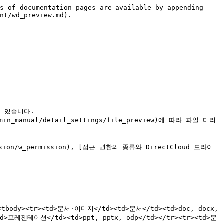
s of documentation pages are available by appending 
nt/wd_preview.md).

 있습니다.

anual/detail_settings/file_preview)에 따라 파일 미리
d>프레젠테이션</td><td>ppt, pptx, odp</td></tr><tr><td>문