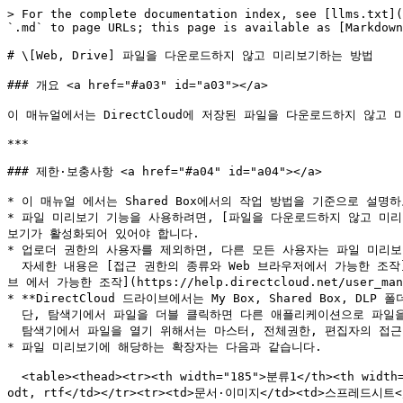
> For the complete documentation index, see [llms.txt](
`.md` to page URLs; this page is available as [Markdown
# \[Web, Drive] 파일을 다운로드하지 않고 미리보기하는 방법

### 개요 <a href="#a03" id="a03"></a>

이 매뉴얼에서는 DirectCloud에 저장된 파일을 다운로드하지 않고 
***

### 제한·보충사항 <a href="#a04" id="a04"></a>

* 이 매뉴얼 에서는 Shared Box에서의 작업 방법을 기준으로 설명하
* 파일 미리보기 기능을 사용하려면, [파일을 다운로드하지 않고 미리 볼 수 있도
보기가 활성화되어 있어야 합니다.

* 업로더 권한의 사용자를 제외하면, 다른 모든 사용자는 파일 미리보기
  자세한 내용은 [접근 권한의 종류와 Web 브라우저에서 가능한 조작](https://help.directcloud.net/user_manual/access_permission/w_permission), [접근 권한의 종류와 DirectCloud 드라이
브 에서 가능한 조작](https://help.directcloud.net/user_man
* **DirectCloud 드라이브에서는 My Box, Shared Box, D
  단, 탐색기에서 파일을 더블 클릭하면 다른 애플리케이션으로 파일을 직접 열 수 있습니다.\

  탐색기에서 파일을 열기 위해서는 마스터, 전체권한, 편집자의 접근 권한이 필요합니다.

* 파일 미리보기에 해당하는 확장자는 다음과 같습니다.

  <table><thead><tr><th width="185">분류1</th><th width="161.800048828125">분류2</th><th>확장자</th></tr></thead><tbody><tr><td>문서·이미지</td><td>문서</td><td>doc, docx, 
odt, rtf</td></tr><tr><td>문서·이미지</td><td>스프레드시트</t