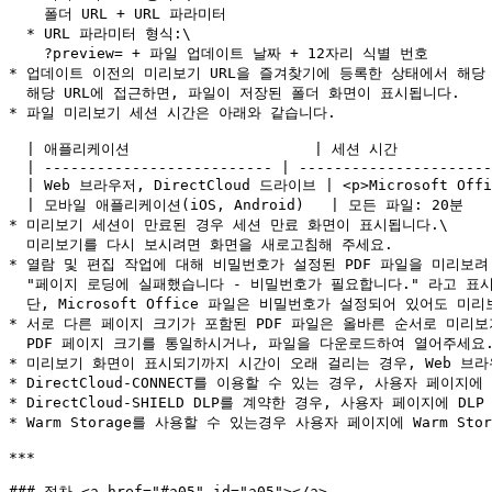
    폴더 URL + URL 파라미터

  * URL 파라미터 형식:\

    ?preview= + 파일 업데이트 날짜 + 12자리 식별 번호

* 업데이트 이전의 미리보기 URL을 즐겨찾기에 등록한 상태에서 해당
  해당 URL에 접근하면, 파일이 저장된 폴더 화면이 표시됩니다.

* 파일 미리보기 세션 시간은 아래와 같습니다.

  | 애플리케이션                     | 세션 시간                                          |

  | -------------------------- | ---------------------------------------------- |

  | Web 브라우저, DirectCloud 드라이브 | <p>Microsoft Office 파일: 30일<br>그 외 파일: 20분</p> |

  | 모바일 애플리케이션(iOS, Android)   | 모든 파일: 20분                                     |

* 미리보기 세션이 만료된 경우 세션 만료 화면이 표시됩니다.\

  미리보기를 다시 보시려면 화면을 새로고침해 주세요.

* 열람 및 편집 작업에 대해 비밀번호가 설정된 PDF 파일을 미리보려 
  "페이지 로딩에 실패했습니다 - 비밀번호가 필요합니다." 라고 표시됩니다.\

  단, Microsoft Office 파일은 비밀번호가 설정되어 있어도 미리보기가 가능합니다.

* 서로 다른 페이지 크기가 포함된 PDF 파일은 올바른 순서로 미리보
  PDF 페이지 크기를 통일하시거나, 파일을 다운로드하여 열어주세요.

* 미리보기 화면이 표시되기까지 시간이 오래 걸리는 경우, Web 브라
* DirectCloud-CONNECT를 이용할 수 있는 경우, 사용자 페이지에 
* DirectCloud-SHIELD DLP를 계약한 경우, 사용자 페이지에 DL
* Warm Storage를 사용할 수 있는경우 사용자 페이지에 Warm Stor
***

### 절차 <a href="#a05" id="a05"></a>
