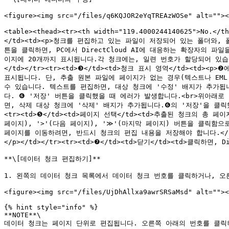
<figure><img src="/files/q6KQJOR2eYqTREAzWOSe" alt=""><
<table><thead><tr><th width="119.4000244140625">No.<
</td><td><p>청크를 편집하고 있는 파일이 저장되어 있는 폴더와
튼을 클릭하면, PC에서 DirectCloud AI에 대응하는 확장자의 파일을
이지에 20개까지 표시됩니다.각 청크에는, 일련 번호가 할당되어 있
</td></tr><tr><td>❸</td><td>청크 표시 영역</td><
표시됩니다. 단, 추출 원본 파일에 페이지가 없는 경우(텍스트나 EML
수 있습니다. 텍스트를 편집하면, 대상 청크에 '수정' 배지가 추가됩니
다. ❻ '저장' 버튼을 클릭했을 때 에러가 발생합니다.<br>위아래로 스크
면, 삭제 대상 청크에 '삭제' 배지가 추가됩니다.❻의 '저장'을 클릭
<tr><td>❺</td><td>페이지 선택</td><td>추출된 청크의 총
페이지), '>'(다음 페이지), '≫'(마지막 페이지) 버튼을 클릭함으로써,
페이지를 이동하려면, 반드시 청크의 편집 내용을 저장해야 합니다.</p
</p></td></tr><tr><td>❼</td><td>닫기</td><td>클릭하
**\[데이터 청크 편집하기]**

1. 왼쪽의 데이터 청크 목록에서 데이터 청크 번호를 클릭하거나, 오
<figure><img src="/files/UjDhAllxa9awrSRSaMsd" alt=""><
{% hint style="info" %}

**NOTE**\

데이터 청크는 페이지 단위로 편집됩니다. 오른쪽 아래의 번호를 클릭하