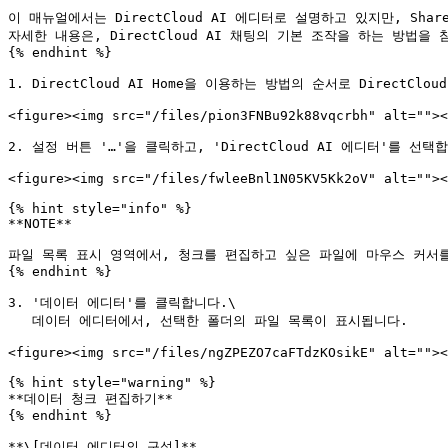
이 매뉴얼에서는 DirectCloud AI 에디터로 설명하고 있지만, Share
자세한 내용은, DirectCloud AI 채팅의 기본 조작을 하는 방법을 
{% endhint %}

1. DirectCloud AI Home을 이용하는 방법의 순서로 Direct
<figure><img src="/files/pion3FNBu92k88vqcrbh" alt=""><
2. 설정 버튼 '…'을 클릭하고, 'DirectCloud AI 에디터'를 선택합
<figure><img src="/files/fwleeBnl1N05KV5Kk2oV" alt=""><
{% hint style="info" %}

**NOTE**

파일 목록 표시 영역에서, 청크를 편집하고 싶은 파일에 마우스 커서를
{% endhint %}

3. '데이터 에디터'를 클릭합니다.\

   데이터 에디터에서, 선택한 폴더의 파일 목록이 표시됩니다.

<figure><img src="/files/ngZPEZO7caFTdzKOsikE" alt=""><
{% hint style="warning" %}

**데이터 청크 편집하기**

{% endhint %}

**\[데이터 에디터의 구성]**
