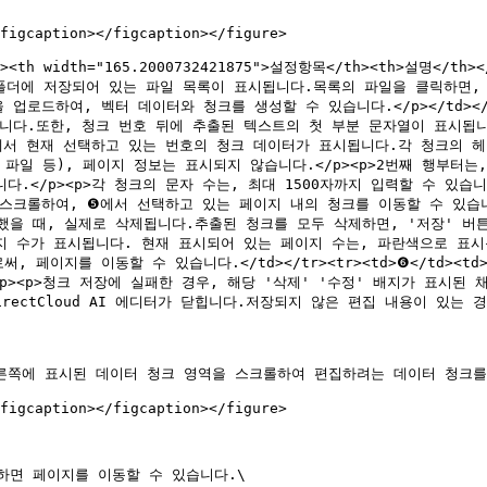
figcaption></figcaption></figure>

/th><th width="165.2000732421875">설정항목</th><th>설명</th
, 폴더에 저장되어 있는 파일 목록이 표시됩니다.목록의 파일을 클릭하면, 
 업로드하여, 벡터 데이터와 청크를 생성할 수 있습니다.</p></td></tr>
습니다.또한, 청크 번호 뒤에 추출된 텍스트의 첫 부분 문자열이 표시됩
td><p>❷에서 현재 선택하고 있는 번호의 청크 데이터가 표시됩니다.각 청크
 파일 등), 페이지 정보는 표시되지 않습니다.</p><p>2번째 행부터
다.</p><p>각 청크의 문자 수는, 최대 1500자까지 입력할 수 있
롤하여, ❺에서 선택하고 있는 페이지 내의 청크를 이동할 수 있습니다.</p>
했을 때, 실제로 삭제됩니다.추출된 청크를 모두 삭제하면, '저장' 버튼을
 페이지 수가 표시됩니다. 현재 표시되어 있는 페이지 수는, 파란색으로 표시됩
 페이지를 이동할 수 있습니다.</td></tr><tr><td>❻</td><t
><p>청크 저장에 실패한 경우, 해당 '삭제' '수정' 배지가 표시된 
면, DirectCloud AI 에디터가 닫힙니다.저장되지 않은 편집 내용이 있는 경우
른쪽에 표시된 데이터 청크 영역을 스크롤하여 편집하려는 데이터 청크를
figcaption></figcaption></figure>

면 페이지를 이동할 수 있습니다.\
