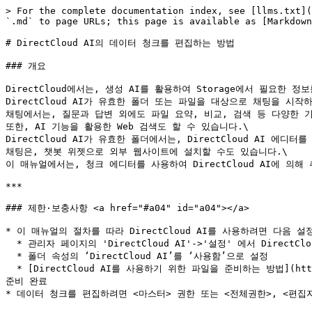
> For the complete documentation index, see [llms.txt](
`.md` to page URLs; this page is available as [Markdown
# DirectCloud AI의 데이터 청크를 편집하는 방법

### 개요

DirectCloud에서는, 생성 AI를 활용하여 Storage에서 필요한 정
DirectCloud AI가 유효한 폴더 또는 파일을 대상으로 채팅을 시
채팅에서는, 질문과 답변 외에도 파일 요약, 비교, 검색 등 다양한 기
또한, AI 기능을 활용한 Web 검색도 할 수 있습니다.\

DirectCloud AI가 유효한 폴더에서는, DirectCloud AI 
채팅은, 챗봇 위젯으로 외부 웹사이트에 설치할 수도 있습니다.\

이 매뉴얼에서는, 청크 에디터를 사용하여 DirectCloud AI에 
***

### 제한·보충사항 <a href="#a04" id="a04"></a>

* 이 매뉴얼의 절차를 따라 DirectCloud AI를 사용하려면 다음 
  * 관리자 페이지의 'DirectCloud AI'->'설정' 에서 DirectCloud AI 를 '사용' 으로 설정

  * 폴더 속성의 ‘DirectCloud AI’를 ‘사용함’으로 설정

  * [DirectCloud AI를 사용하기 위한 파일을 준비하는 방법](https://help.directcloud.net/user_manual/directcloud-ai/directcloud-ai-1) 절차에 따라 DirectCloud AI의 처리 대상 파일 
준비 완료

* 데이터 청크를 편집하려면 <마스터> 권한 또는 <전체권한>, <편집자