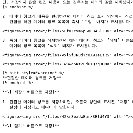
단, 저장되지 않은 편집 내용이 있는 경우에는 아래와 같은 대화상자가
{% endhint %}

2. 데이터 청크의 내용을 변경하려면 데이터 청크 표시 영역에서 직접
   편집을 하면 데이터 청크 목록에 즉시 ‘수정’ 배지가 표시됩니다.

<figure><img src="/files/5FfuZcVm6pS8u34Sl3QN" alt=""><
3. 특정 데이터 청크를 삭제하려면 해당 데이터 청크의 ‘삭제’ 버튼을
   데이터 청크 목록에 ‘삭제’ 배지가 표시됩니다.

<figure><img src="/files/vxlSfJNDdYcOX91eEsRS" alt=""><
<figure><img src="/files/Iw8Wg5Kt2FdPIQ7q3OMa" alt=""><
{% hint style="warning" %}

**편집한 데이터 청크를 저장**

{% endhint %}

**\['저장' 버튼으로 저장]**

1. 편집한 데이터 청크를 저장하려면, 오른쪽 상단에 표시된 ‘저장’ 
   설정이 저장되고 에디터가 닫힙니다.

<figure><img src="/files/42kr8wxUwEamx3Eld4Y3" alt=""><
**\['닫기' 버튼으로 저장]**
