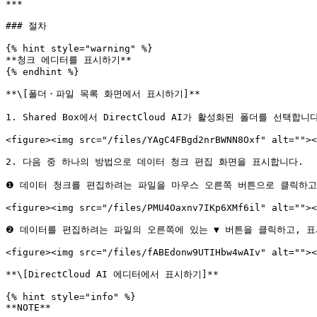
***

### 절차

{% hint style="warning" %}

**청크 에디터를 표시하기**

{% endhint %}

**\[폴더・파일 목록 화면에서 표시하기]**

1. Shared Box에서 DirectCloud AI가 활성화된 폴더를 선택합니다
<figure><img src="/files/YAgC4FBgd2nrBWNN8Oxf" alt=""><
2. 다음 중 하나의 방법으로 데이터 청크 편집 화면을 표시합니다.

❶ 데이터 청크를 편집하려는 파일을 마우스 오른쪽 버튼으로 클릭하고,
<figure><img src="/files/PMU4Oaxnv7IKp6XMf6il" alt=""><
❷ 데이터를 편집하려는 파일의 오른쪽에 있는 ▼ 버튼을 클릭하고, 표시
<figure><img src="/files/fABEdonw9UTIHbw4wAIv" alt=""><
**\[DirectCloud AI 에디터에서 표시하기]**

{% hint style="info" %}

**NOTE**
