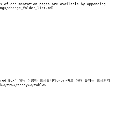
s of documentation pages are available by appending 
ngs/change_folder_list.md).

x" "Shared Box" 메뉴 이름만 표시됩니다.<br>바로 아래 폴더는 표시되지 
tr></tbody></table>
