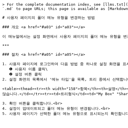
> For the complete documentation index, see [llms.txt](
`.md` to page URLs; this page is available as [Markdown
# 사용자 페이지의 폴더 메뉴 유형을 변경하는 방법

### 개요 <a href="#a03" id="a03"></a>

이 매뉴얼에서는 설정 화면에서 사용자 페이지의 폴더 메뉴 유형을 변
***

### 절차 <a href="#a05" id="a05"></a>

1. 사용자 페이지에 로그인하여 다음 방법 중 하나로 설정 화면을 표시
   ❶ 사용자 이름 클릭\

   ❷ 설정 버튼 클릭

2. 설정 화면의 목록에서 '메뉴 타입'을 목록, 트리 중에서 선택합니다
<table><thead><tr><th width="158">항목</th><th>설명</
않습니다.</td></tr><tr><td>트리형식</td><td>"My Box" "S
3. 확인 버튼을 클릭합니다.<br>

4. 설정이 업데이트되고 폴더 메뉴 유형이 변경됩니다.<br>
