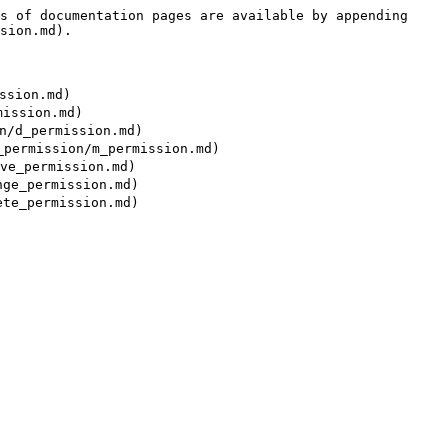
s of documentation pages are available by appending 
sion.md).

sion.md)

ssion.md)

d_permission.md)

rmission/m_permission.md)

_permission.md)

_permission.md)
