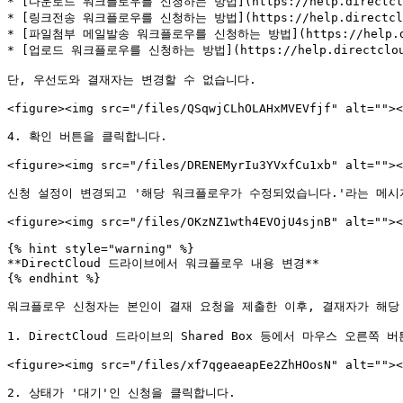
* [다운로드 워크플로우를 신청하는 방법](https://help.directcloud.n
* [링크전송 워크플로우를 신청하는 방법](https://help.directcloud.n
* [파일첨부 메일발송 워크플로우를 신청하는 방법](https://help.directc
* [업로드 워크플로우를 신청하는 방법](https://help.directcloud.ne
단, 우선도와 결재자는 변경할 수 없습니다.

<figure><img src="/files/QSqwjCLhOLAHxMVEVfjf" alt=""><
4. 확인 버튼을 클릭합니다.

<figure><img src="/files/DRENEMyrIu3YVxfCu1xb" alt=""><
신청 설정이 변경되고 '해당 워크플로우가 수정되었습니다.'라는 메시지
<figure><img src="/files/OKzNZ1wth4EVOjU4sjnB" alt=""><
{% hint style="warning" %}

**DirectCloud 드라이브에서 워크플로우 내용 변경**

{% endhint %}

워크플로우 신청자는 본인이 결재 요청을 제출한 이후, 결재자가 해당 
1. DirectCloud 드라이브의 Shared Box 등에서 마우스 오른쪽 
<figure><img src="/files/xf7qgeaeapEe2ZhHOosN" alt=""><
2. 상태가 '대기'인 신청을 클릭합니다.
