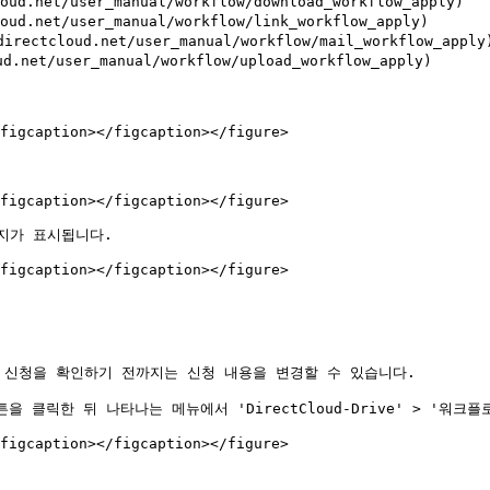
et/user_manual/workflow/download_workflow_apply)

et/user_manual/workflow/link_workflow_apply)

loud.net/user_manual/workflow/mail_workflow_apply)
t/user_manual/workflow/upload_workflow_apply)

figcaption></figcaption></figure>

figcaption></figcaption></figure>

가 표시됩니다.

figcaption></figcaption></figure>

신청을 확인하기 전까지는 신청 내용을 변경할 수 있습니다.

버튼을 클릭한 뒤 나타나는 메뉴에서 'DirectCloud-Drive' > '워크
figcaption></figcaption></figure>
