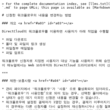
> For the complete documentation index, see [llms.txt](
`.md` to page URLs; this page is available as [Markdown
# 신청한 워크플로우의 내용을 변경하는 방법

### 개요 <a href="#a03" id="a03"></a>

DirectCloud의 워크플로우를 이용하면 사용자가 아래 작업을 수행할
* 파일 다운로드

* 폴더 및 파일의 링크 생성

* 파일첨부 메일발송

* 파일 업로드

워크플로우 신청자로 지정된 사용자가 대상 기능을 사용하기 위해 승인
이 매뉴얼에서는 Web 브라우저와 DirectCloud 드라이브에서 이미
***

### 제한·보충사항 <a href="#a04" id="a04"></a>

* 관리 페이지에서 '워크플로우'가 '사용' 으로 활성화되어 있더라도, '공
  '워크플로우'가 사용안함’으로 되어 있는 경우, 선택한 폴더에서는 워크플로우를 사용할 수 없습니다.

* 상태가 승인 대기 이외인 신청은 내용을 변경할 수 없습니다.

* 워크플로우에 설정된 결재자가 1명만 있는 경우, 결재가 이루어지기 전
  이 경우에는 다른 신청자를 다시 설정하여 재신청하시거나 신청 철회를 진행하셔야 합니다.
