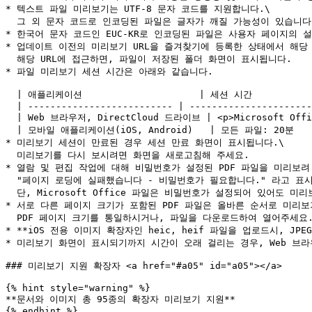
* 텍스트 파일 미리보기는 UTF-8 문자 코드를 지원합니다.\

  그 외 문자 코드로 인코딩된 파일은 글자가 깨질 가능성이 있습니다.

* 한국어 문자 코드인 EUC-KR로 인코딩된 파일은 사용자 페이지의 
* 업데이트 이전의 미리보기 URL을 즐겨찾기에 등록한 상태에서 해당
  해당 URL에 접근하면, 파일이 저장된 폴더 화면이 표시됩니다.

* 파일 미리보기 세션 시간은 아래와 같습니다.

  | 애플리케이션                     | 세션 시간                                          |

  | -------------------------- | ---------------------------------------------- |

  | Web 브라우저, DirectCloud 드라이브 | <p>Microsoft Office 파일: 30일<br>그 외 파일: 20분</p> |

  | 모바일 애플리케이션(iOS, Android)   | 모든 파일: 20분                                     |

* 미리보기 세션이 만료된 경우 세션 만료 화면이 표시됩니다.\

  미리보기를 다시 보시려면 화면을 새로고침해 주세요.

* 열람 및 편집 작업에 대해 비밀번호가 설정된 PDF 파일을 미리보려 
  "페이지 로딩에 실패했습니다 - 비밀번호가 필요합니다." 라고 표시됩니다.\

  단, Microsoft Office 파일은 비밀번호가 설정되어 있어도 미리보기가 가능합니다.

* 서로 다른 페이지 크기가 포함된 PDF 파일은 올바른 순서로 미리보
  PDF 페이지 크기를 통일하시거나, 파일을 다운로드하여 열어주세요.

* **iOS 전용 이미지 확장자인 heic, heif 파일을 업로드시, JP
* 미리보기 화면이 표시되기까지 시간이 오래 걸리는 경우, Web 브라
### 미리보기 지원 확장자 <a href="#a05" id="a05"></a>

{% hint style="warning" %}

**문서와 이미지 총 95종의 확장자 미리보기 지원**

{% endhint %}
