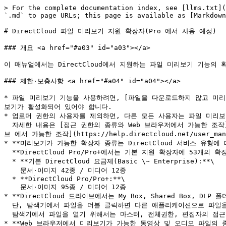
> For the complete documentation index, see [llms.txt](
`.md` to page URLs; this page is available as [Markdown
# DirectCloud 파일 미리보기 지원 확장자(Pro 에서 사용 예정)

### 개요 <a href="#a03" id="a03"></a>

이 매뉴얼에서는 DirectCloud에서 지원하는 파일 미리보기 기능의 
### 제한·보충사항 <a href="#a04" id="a04"></a>

* 파일 미리보기 기능을 사용하려면, [파일을 다운로드하지 않고 미리 볼 수 있도
보기가 활성화되어 있어야 합니다.

* 업로더 권한의 사용자를 제외하면, 다른 모든 사용자는 파일 미리보기
  자세한 내용은 [접근 권한의 종류와 Web 브라우저에서 가능한 조작](https://help.directcloud.net/user_manual/access_permission/w_permission), [접근 권한의 종류와 DirectCloud 드라이
브 에서 가능한 조작](https://help.directcloud.net/user_man
* **미리보기가 가능한 확장자 종류는 DirectCloud 서비스 유형에 
  **DirectCloud Pro/Pro+에서는 기본 지원 확장자에 53개의 확장자가 추가로 제공됩니다.**

  * **기본 DirectCloud 요금제(Basic \~ Enterprise):**\

    문서·이미지 42종 / 미디어 12종

  * **DirectCloud Pro/Pro+:**\

    문서·이미지 95종 / 미디어 12종

* **DirectCloud 드라이브에서는 My Box, Shared Box, D
  단, 탐색기에서 파일을 더블 클릭하면 다른 애플리케이션으로 파일을 직접 열 수 있습니다.\

  탐색기에서 파일을 열기 위해서는 마스터, 전체권한, 편집자의 접근 권한이 필요합니다.

* **Web 브라우저에서 미리보기가 가능한 동영상 및 오디오 파일의 