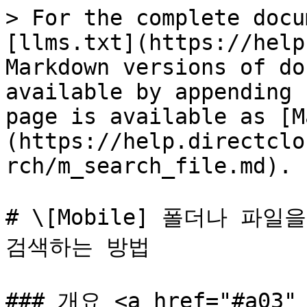
> For the complete docu
[llms.txt](https://help
Markdown versions of do
available by appending 
page is available as [M
(https://help.directclo
rch/m_search_file.md).

# \[Mobile] 폴더나 파
검색하는 방법

### 개요 <a href="#a03" 