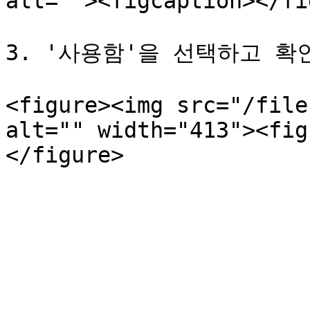
alt=""><figcaption></fi
3. '사용함'을 선택하고 확
<figure><img src="/file
alt="" width="413"><fig