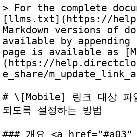
> For the complete docu
[llms.txt](https://help
Markdown versions of do
available by appending 
page is available as [M
(https://help.directclo
e_share/m_update_link_a
# \[Mobile] 링크 대상
되도록 설정하는 방법

### 개요 <a href="#a03" 