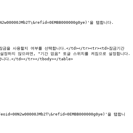
2w00000JMb2T\&refid=0EMBB000000g0ye)'을 탭합니다.

을 설정하지 않으려면, "기간 없음" 토글 스위치를 켜짐으로 설정합니다.
td></tr></tbody></table>

oid=00N2w00000JMb2T\&refid=0EMBB000000g0ye)'을 탭합니