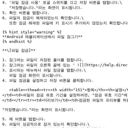
4. '파일 잠금 사용' 토글 스위치를 끄고 저장 버튼을 탭합니다.\

   "저장했습니다."라는 화면이 표시됩니다.

5. 확인 버튼을 탭합니다.

6. 파일의 잠금이 해제되었는지 확인합니다.\

   또한 잠금 해제된 파일에 키 표시가 추가되지 않았는지 확인합니다.

{% hint style="warning" %}

**Android 애플리케이션에서 파일 잠그기**

{% endhint %}

**\[파일 잠금]**

1. 잠그려는 파일이 저장된 폴더를 탭합니다.

2. 잠그려는 파일의 오른쪽 끝에 있는 ' ![](https://help.directclou
3. 표시되는 메뉴에서 파일 잠금을 탭합니다.\

   파일 잠금 화면이 표시됩니다.

4. 파일 잠금을 설정하고 저장 버튼을 클릭합니다.

   <table><thead><tr><th width="151">항목</th><th>설명</th></tr></thead><tbody><tr><td>파일 잠금 사용</td><td>파일 잠금을 사용할지 여부를 선택합니다.</td></tr><tr><td>잠금기간
</td><td>파일의 잠금 유효 기간을 설정하려면, "잠금 유효 기간
</td></tr><tr><td>미리보기</td><td>잠금된 파일의 프리뷰를 
"저장했습니다."라는 화면이 표시됩니다.

5. 예 버튼을 탭합니다.

6. 파일이 성공적으로 잠겨 있는지 확인합니다.\
