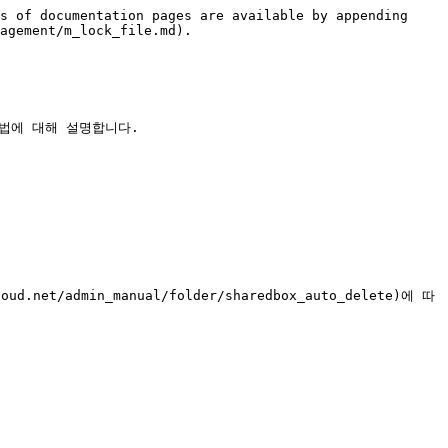
s of documentation pages are available by appending 
agement/m_lock_file.md).

법에 대해 설명합니다.

t/admin_manual/folder/sharedbox_auto_delete)에 따