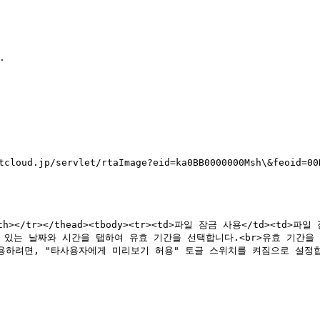
d.jp/servlet/rtaImage?eid=ka0BB0000000Msh\&feoid=00N
"에 있는 날짜와 시간을 탭하여 유효 기간을 선택합니다.<br>유효 기간
허용하려면, "타사용자에게 미리보기 허용" 토글 스위치를 켜짐으로 설정합니다.</