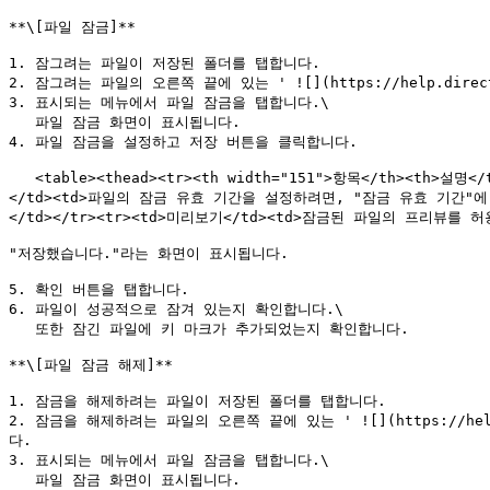
**\[파일 잠금]**

1. 잠그려는 파일이 저장된 폴더를 탭합니다.

2. 잠그려는 파일의 오른쪽 끝에 있는 ' ![](https://help.directclou
3. 표시되는 메뉴에서 파일 잠금을 탭합니다.\

   파일 잠금 화면이 표시됩니다.

4. 파일 잠금을 설정하고 저장 버튼을 클릭합니다.

   <table><thead><tr><th width="151">항목</th><th>설명</th></tr></thead><tbody><tr><td>파일 잠금 사용</td><td>파일 잠금을 사용할지 여부를 선택합니다.</td></tr><tr><td>잠금기간
</td><td>파일의 잠금 유효 기간을 설정하려면, "잠금 유효 기간
</td></tr><tr><td>미리보기</td><td>잠금된 파일의 프리뷰를 
"저장했습니다."라는 화면이 표시됩니다.

5. 확인 버튼을 탭합니다.

6. 파일이 성공적으로 잠겨 있는지 확인합니다.\

   또한 잠긴 파일에 키 마크가 추가되었는지 확인합니다.

**\[파일 잠금 해제]**

1. 잠금을 해제하려는 파일이 저장된 폴더를 탭합니다.

2. 잠금을 해제하려는 파일의 오른쪽 끝에 있는 ' ![](https://help.dire
다.

3. 표시되는 메뉴에서 파일 잠금을 탭합니다.\

   파일 잠금 화면이 표시됩니다.
