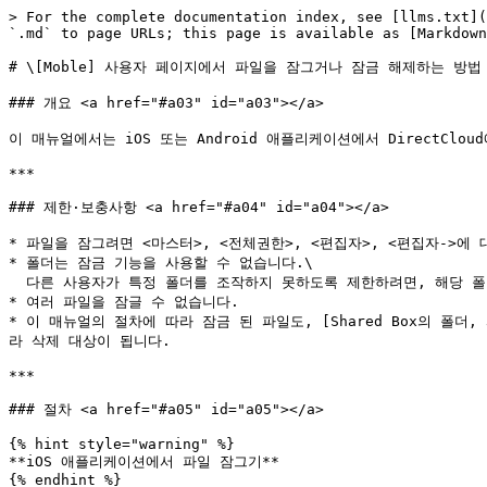
> For the complete documentation index, see [llms.txt](
`.md` to page URLs; this page is available as [Markdown
# \[Moble] 사용자 페이지에서 파일을 잠그거나 잠금 해제하는 방법

### 개요 <a href="#a03" id="a03"></a>

이 매뉴얼에서는 iOS 또는 Android 애플리케이션에서 DirectC
***

### 제한·보충사항 <a href="#a04" id="a04"></a>

* 파일을 잠그려면 <마스터>, <전체권한>, <편집자>, <편집자->에
* 폴더는 잠금 기능을 사용할 수 없습니다.\

  다른 사용자가 특정 폴더를 조작하지 못하도록 제한하려면, 해당 폴더를 My Box에 저장해주시기 바랍니다.

* 여러 파일을 잠글 수 없습니다.

* 이 매뉴얼의 절차에 따라 잠금 된 파일도, [Shared Box의 폴더, 파일이
라 삭제 대상이 됩니다.

***

### 절차 <a href="#a05" id="a05"></a>

{% hint style="warning" %}

**iOS 애플리케이션에서 파일 잠그기**

{% endhint %}
