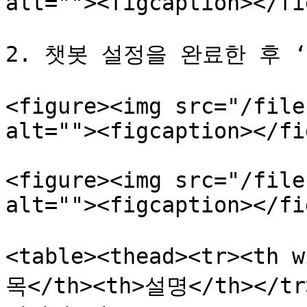
alt=""><figcaption></fi
2. 챗봇 설정을 완료한 후 
<figure><img src="/file
alt=""><figcaption></fi
<figure><img src="/file
alt=""><figcaption></fi
<table><thead><tr><th 
목</th><th>설명</th></tr>