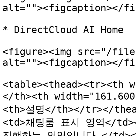
alt=""><figcaption></fi
* DirectCloud AI Home

<figure><img src="/file
alt=""><figcaption></fi
<table><thead><tr><th w
</th><th width="161.6
<th>설명</th></tr></thea
<td>채팅룸 표시 영역</td
진행하는 영역입니다.</td></t