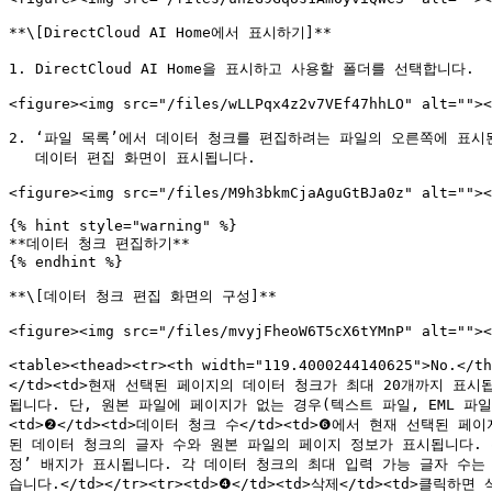
**\[DirectCloud AI Home에서 표시하기]**

1. DirectCloud AI Home을 표시하고 사용할 폴더를 선택합니다.

<figure><img src="/files/wLLPqx4z2v7VEf47hhLO" alt=""><
2. ‘파일 목록’에서 데이터 청크를 편집하려는 파일의 오른쪽에 표시된
   데이터 편집 화면이 표시됩니다.

<figure><img src="/files/M9h3bkmCjaAguGtBJa0z" alt=""><
{% hint style="warning" %}

**데이터 청크 편집하기**

{% endhint %}

**\[데이터 청크 편집 화면의 구성]**

<figure><img src="/files/mvyjFheoW6T5cX6tYMnP" alt=""><
<table><thead><tr><th width="119.4000244140625">No.<
</td><td>현재 선택된 페이지의 데이터 청크가 최대 20개까지 
됩니다. 단, 원본 파일에 페이지가 없는 경우(텍스트 파일, EML 파일
<td>❷</td><td>데이터 청크 수</td><td>❻에서 현재 선택된 페
된 데이터 청크의 글자 수와 원본 파일의 페이지 정보가 표시됩니다.
정’ 배지가 표시됩니다. 각 데이터 청크의 최대 입력 가능 글자 수는
습니다.</td></tr><tr><td>❹</td><td>삭제</td><td