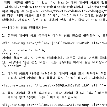
‘저장’ 버튼을 클릭할 수 없습니다. 최소 한 개의 데이터 청크가 필요합니다
표시됩니다.</td></tr><tr><td>❻</td><td>페이지 표시/
지로 이동할 수 있습니다.</td></tr><tr><td>❼</td><td
한 경우, 해당 청크에 표시된 ‘삭제’, ‘수정’ 배지가 그대로 남습니다. 
닫힙니다. 저장되지 않은 편집 내용이 있을 경우, 클릭 시 변경 내용이 취소
**\[데이터 청크 편집하기]**

1. 왼쪽의 데이터 청크 목록에서 데이터 청크 번호를 클릭하거나, 오
<figure><img src="/files/UjDhAllxa9awrSRSaMsd" alt=""><
{% hint style="info" %}

**NOTE**\

데이터 청크는 페이지 단위로 편집됩니다. 오른쪽 아래의 번호를 클릭하
단, 저장되지 않은 편집 내용이 있는 경우에는 아래와 같은 대화상자가
{% endhint %}

2. 데이터 청크의 내용을 변경하려면 데이터 청크 표시 영역에서 직접
   편집을 하면 데이터 청크 목록에 즉시 ‘수정’ 배지가 표시됩니다.

<figure><img src="/files/cKkJ6FQkedh5sfVDrxL6" alt=""><
3. 특정 데이터 청크를 삭제하려면 해당 데이터 청크의 ‘삭제’ 버튼을
   데이터 청크 목록에 ‘삭제’ 배지가 표시됩니다.

<figure><img src="/files/pS2GIeZIiGAciox9F9Dq" alt=""><