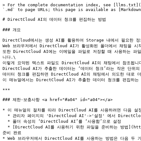
> For the complete documentation index, see [llms.txt](
`.md` to page URLs; this page is available as [Markdown
# DirectCloud AI의 데이터 청크를 편집하는 방법

### 개요

DirectCloud에서는 생성 AI를 활용하여 Storage 내에서 필요한 
Web 브라우저에서 DirectCloud AI가 활성화된 폴더에서 채팅을
또한 DirectCloud AI에는 이메일을 파일로 저장할 때 사용하는
니다.\

이렇게 요약된 텍스트 파일도 DirectCloud AI의 채팅에서 참조됩니다
DirectCloud AI가 추출한 데이터는 ‘데이터 청크’라는 작은 단위
데이터 청크를 편집하면 DirectCloud AI의 채팅에서 의도한 대로 
이 매뉴얼에서는 DirectCloud AI가 추출한 데이터 청크를 편집하는
***

### 제한·보충사항 <a href="#a04" id="a04"></a>

* 이 매뉴얼의 절차를 따라 DirectCloud AI를 사용하려면 다음 
  * 관리자 페이지의 'DirectCloud AI'->'설정' 에서 DirectCloud AI 를 '사용' 으로 설정

  * 폴더 속성의 ‘DirectCloud AI’를 ‘사용함’으로 설정

  * [DirectCloud AI를 사용하기 위한 파일을 준비하는 방법](https://help.directcloud.net/user_manual/directcloud-ai/directcloud-ai-1) 절차에 따라 DirectCloud AI의 처리 대상 파일 
준비 완료

* Web 브라우저에서 DirectCloud AI를 사용하는 방법은 다음 두 