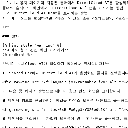
  1. [사용자 페이지의 지정된 폴더에서 DirectCloud AI를 활성화하는 방법](https://help.directcloud.net/user_manual/directcloud-ai/directcloud-ai)에 따라 DirectCloud AI가 활성화된 
폴더의 슬라이드 화면에서 ‘DirectCloud AI’ 탭을 표시하는 방법

  2. DirectCloud AI Home을 표시하는 방법

* 데이터 청크를 편집하려면 <마스터> 권한 또는 <전체권한>, <편집자
***

### 절차

{% hint style="warning" %}

**데이터 청크 편집 화면 표시하기**

{% endhint %}

**\[DirectCloud AI가 활성화된 폴더에서 표시합니다]**

1. Shared Box에서 DirectCloud AI가 활성화된 폴더를 선택합니다
<figure><img src="/files/mj7CjoTxrPtmahcy1fks" alt=""><
2. 다음 중 하나의 방법으로 데이터 청크 편집 화면을 표시합니다.

❶ 데이터 청크를 편집하려는 파일을 마우스 오른쪽 버튼으로 클릭하고,
<figure><img src="/files/0sBrFo0yg3kYQ20e0U1K" alt=""><
❷ 데이터를 편집하려는 파일의 오른쪽에 있는 ▼ 버튼을 클릭하고, 표시
<figure><img src="/files/unzG9GqUs1AmOyviQWC3" alt=""><