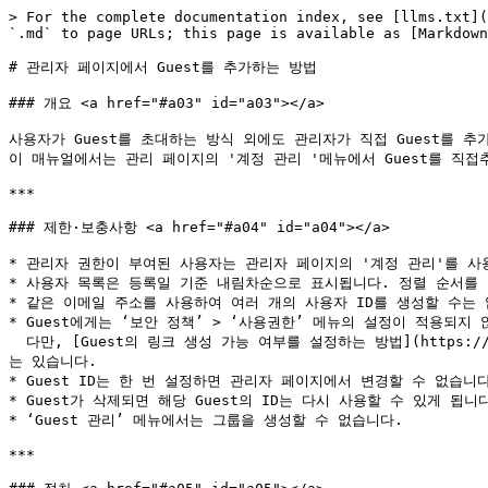
> For the complete documentation index, see [llms.txt](
`.md` to page URLs; this page is available as [Markdown
# 관리자 페이지에서 Guest를 추가하는 방법

### 개요 <a href="#a03" id="a03"></a>

사용자가 Guest를 초대하는 방식 외에도 관리자가 직접 Guest를 추가
이 매뉴얼에서는 관리 페이지의 '계정 관리 '메뉴에서 Guest를 직접
***

### 제한·보충사항 <a href="#a04" id="a04"></a>

* 관리자 권한이 부여된 사용자는 관리자 페이지의 '계정 관리'를 사용
* 사용자 목록은 등록일 기준 내림차순으로 표시됩니다. 정렬 순서를 
* 같은 이메일 주소를 사용하여 여러 개의 사용자 ID를 생성할 수는 
* Guest에게는 ‘보안 정책’ > ‘사용권한’ 메뉴의 설정이 적용되지 
  다만, [Guest의 링크 생성 가능 여부를 설정하는 방법](https://help.directcloud.net/admin_manual/user/guest_link_permission)을 통해 모든 Guest에 대해 링크 생성 허용 여부를 설정할 수
는 있습니다.

* Guest ID는 한 번 설정하면 관리자 페이지에서 변경할 수 없습니다
* Guest가 삭제되면 해당 Guest의 ID는 다시 사용할 수 있게 됩니다
* ‘Guest 관리’ 메뉴에서는 그룹을 생성할 수 없습니다.

***
