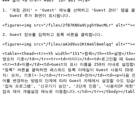
### 절차 <a href="#a05" id="a05"></a>

1. '계정 관리' > 'Guest' 메뉴를 선택하고 'Guest 관리' 탭을 
   Guest 추가 화면이 표시됩니다.

<figure><img src="/files/2fB7KNOa9CyghY0wcMLr" alt=""><
2. Guest 정보를 입력하고 등록 버튼을 클릭합니다.

<figure><img src="/files/aA3d9xv2KtAeGl8emlqq" alt=""><
<table><thead><tr><th width="151">항목</th><th>설명<
영숫자 기호</td></tr><tr><td>아이디</td><td>로그인할 때 G
<tr><td>이름</td><td>Guest의 표시 이름을 250자 이내로 설정
"등록" 버튼을 클릭하면 패스워드 등록 이메일이 Guest 사용자 ID로 
자: 숫자, 기호(+-)</td></tr><tr><td>언어</td><td><p
어를 변경하는 방법의 단계에 따라 Guest 자체에서 설정할 수도 있습니다.</p
'접속 프로그램', '신규기기 승인', '2단계 인증', '사용자IP 제