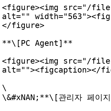
<figure><img src="/file
alt="" width="563"><fig
</figure>

**\[PC Agent]**

<figure><img src="/file
alt=""><figcaption></fi
\

\&#xNAN;**\[관리자 페이지]