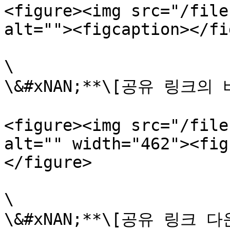
<figure><img src="/file
alt=""><figcaption></fi
\

\&#xNAN;**\[공유 링크의
<figure><img src="/file
alt="" width="462"><fig
</figure>

\

\&#xNAN;**\[공유 링크 다