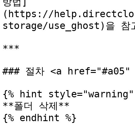
방법]
(https://help.directclo
storage/use_ghost)을 
***

### 절차 <a href="#a05" 
{% hint style="warning" 
**폴더 삭제**

{% endhint %}
