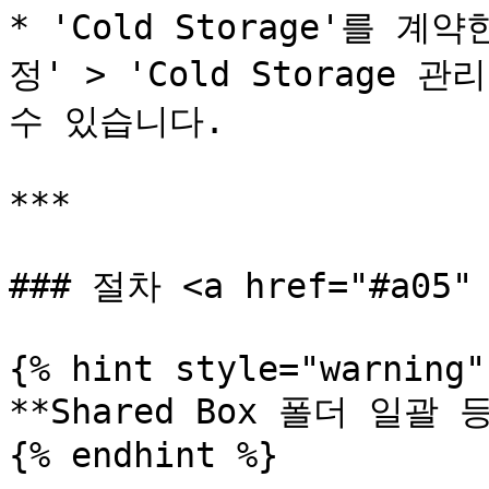
* 'Cold Storage'를 
정' > 'Cold Storage
수 있습니다.

***

### 절차 <a href="#a05" 
{% hint style="warning" 
**Shared Box 폴더 일괄 등
{% endhint %}
