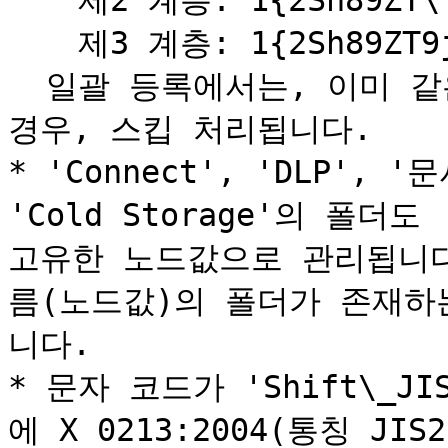
  　제2 계층: 1{2Sh89ZT\

  　제3 계층: 1{2Sh89ZT9jK\

  일괄 등록에서는, 이미 같은 이름(노드값)의 폴더가 있었을 
경우, 스킵 처리됩니다.

* 'Connect', 'DLP', '문
'Cold Storage'의 폴더도
고유한 노드값으로 관리됩니다
름(노드값)의 폴더가 존재하
니다.

* 문자 코드가 'Shift\_J
에 X 0213:2004(통칭 J