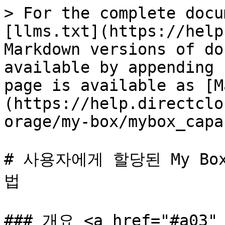
> For the complete docu
[llms.txt](https://help
Markdown versions of do
available by appending 
page is available as [M
(https://help.directclo
orage/my-box/mybox_capa
# 사용자에게 할당된 My B
법

### 개요 <a href="#a03" 