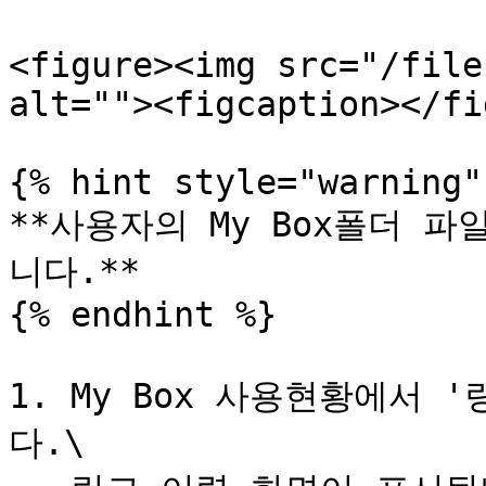
<figure><img src="/file
alt=""><figcaption></fi
{% hint style="warning" 
**사용자의 My Box폴더 
니다.**

{% endhint %}

1. My Box 사용현황에서 
다.\
