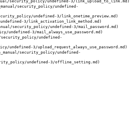
urity_policy/undefined-3/link_upload_to_link.md)

al/security_policy/undefined-
_policy/undefined-3/link_onetime_preview.md)

fined-3/link_activation_link_method.md)

curity_policy/undefined-3/mail_password.md)

ndefined-3/mail_always_use_password.md)

urity_policy/undefined-
ndefined-3/upload_request_always_use_password.md)

ual/security_policy/undefined-