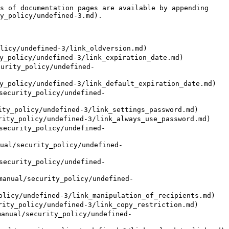
s of documentation pages are available by appending 
y_policy/undefined-3.md).

/undefined-3/link_oldversion.md)

icy/undefined-3/link_expiration_date.md)

ty_policy/undefined-
cy/undefined-3/link_default_expiration_date.md)

urity_policy/undefined-
licy/undefined-3/link_settings_password.md)

olicy/undefined-3/link_always_use_password.md)

urity_policy/undefined-
security_policy/undefined-
urity_policy/undefined-
l/security_policy/undefined-
undefined-3/link_manipulation_of_recipients.md)

olicy/undefined-3/link_copy_restriction.md)

l/security_policy/undefined-