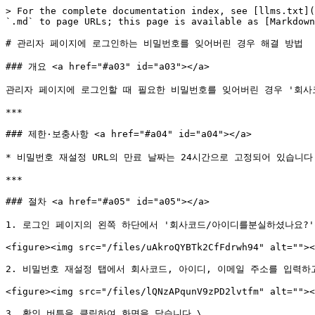
> For the complete documentation index, see [llms.txt](
`.md` to page URLs; this page is available as [Markdown
# 관리자 페이지에 로그인하는 비밀번호를 잊어버린 경우 해결 방법

### 개요 <a href="#a03" id="a03"></a>

관리자 페이지에 로그인할 때 필요한 비밀번호를 잊어버린 경우 '회사코
***

### 제한·보충사항 <a href="#a04" id="a04"></a>

* 비밀번호 재설정 URL의 만료 날짜는 24시간으로 고정되어 있습니다
***

### 절차 <a href="#a05" id="a05"></a>

1. 로그인 페이지의 왼쪽 하단에서 '회사코드/아이디를분실하셨나요?'
<figure><img src="/files/uAkroQYBTk2CfFdrwh94" alt=""><
2. 비밀번호 재설정 탭에서 회사코드, 아이디, 이메일 주소를 입력하고
<figure><img src="/files/lQNzAPqunV9zPD2lvtfm" alt=""><
3. 확인 버튼을 클릭하여 화면을 닫습니다.\
