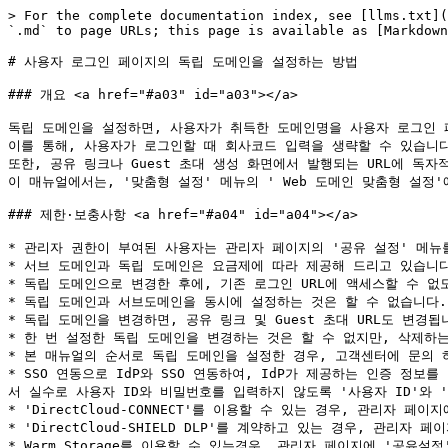
> For the complete documentation index, see [llms.txt](
`.md` to page URLs; this page is available as [Markdown
# 사용자 로그인 페이지의 독립 도메인을 설정하는 방법

### 개요 <a href="#a03" id="a03"></a>

독립 도메인을 설정하면, 사용자가 취득한 도메인명을 사용자 로그인 페
이를 통해, 사용자가 로그인할 때 회사코드 입력을 생략할 수 있습니다.
또한, 공유 링크나 Guest 초대 생성 화면에서 발행되는 URL에 독자
이 매뉴얼에서는, '맞춤형 설정' 메뉴의 ' Web 도메인 맞춤형 설정
### 제한·보충사항 <a href="#a04" id="a04"></a>

* 관리자 권한이 부여된 사용자는 관리자 페이지의 '공유 설정' 메뉴를
* 서브 도메인과 독립 도메인은 요금제에 따라 제공해 드리고 있습니다
* 독립 도메인으로 변경한 후에, 기존 로그인 URL에 액세스할 수 없
* 독립 도메인과 서브도메인을 동시에 설정하는 것은 할 수 없습니다.

* 독립 도메인을 변경하면, 공유 링크 및 Guest 초대 URL도 변경
* 한 번 설정한 독립 도메인을 변경하는 것은 할 수 없지만, 삭제하
* 본 매뉴얼의 순서로 독립 도메인을 설정한 경우, 고객센터에 문의 하
* SSO 연동으로 IdP와 SSO 연동하여, IdP가 제공하는 인증 정
서 실수로 사용자 ID와 비밀번호를 입력하지 않도록 '사용자 ID'와 
* 'DirectCloud-CONNECT'를 이용할 수 있는 경우, 관리자 페이지
* 'DirectCloud-SHIELD DLP'를 계약하고 있는 경우, 관리자 
* Warm Storage를 이용할 수 있는경우, 관리자 페이지에 '공유설정' 