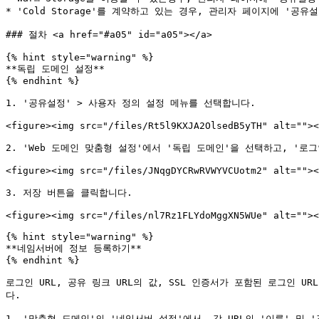
* 'Cold Storage'를 계약하고 있는 경우, 관리자 페이지에 '공유설정
### 절차 <a href="#a05" id="a05"></a>

{% hint style="warning" %}

**독립 도메인 설정**

{% endhint %}

1. '공유설정' > 사용자 정의 설정 메뉴를 선택합니다.

<figure><img src="/files/Rt5l9KXJA2OlsedB5yTH" alt=""><
2. 'Web 도메인 맞춤형 설정'에서 '독립 도메인'을 선택하고, '로그
<figure><img src="/files/JNqgDYCRwRVWYVCUotm2" alt=""><
3. 저장 버튼을 클릭합니다.

<figure><img src="/files/nl7Rz1FLYdoMggXN5WUe" alt=""><
{% hint style="warning" %}

**네임서버에 정보 등록하기**

{% endhint %}

로그인 URL, 공유 링크 URL의 값, SSL 인증서가 포함된 로그인 U
다.

1. '맞춤형 도메인'의 '네임서버 설정'에서, 각 URL의 '이름' 및 