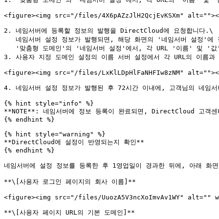
<figure><img src="/files/4X6pAZzJlH2QcjEvKSXm" alt=""><
2. 네임서버에 등록할 정보의 발행을 DirectCloud에 요청합니다.\

   네임서버 설정 정보가 발행되면, 해당 화면의 '네임서버 설정'에 정보가 반영되고, DirectCloud 로부터 서비스에반영되었다는 메일이 발송됩니다.\

   '맞춤형 도메인'의 '네임서버 설정'에서, 각 URL '이름' 및 '값'이 변경되어 있는지 확인합니다.

3. 사용자 지정 도메인 설정의 이름 서버 설정에서 각 URL의 이름과
<figure><img src="/files/LxKlLDpHlFaNHFIw8zNM" alt=""><
4. 네임서버 설정 정보가 발행된 후 72시간 이내에, 고객님의 네임서
{% hint style="info" %}

**NOTE**: 네임서버에 정보 등록이 완료되면, DirectCloud 고객
{% endhint %}

{% hint style="warning" %}

**DirectCloud에 설정이 반영되는지 확인**

{% endhint %}

네임서버에 설정 정보를 등록한 후 1영업일이 경과한 뒤에, 아래 화면
**\[사용자 로그인 페이지의 회사 이름]**

<figure><img src="/files/UuozA5V3ncXoImvAv1WY" alt="" w
**\[사용자 페이지 URL의 기본 도메인]**
