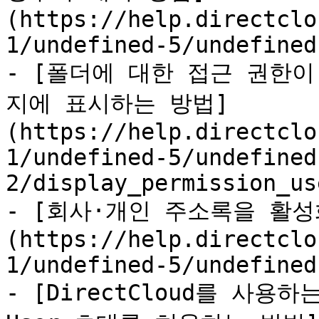
(https://help.directclo
1/undefined-5/undefined
- [폴더에 대한 접근 권한
지에 표시하는 방법]
(https://help.directclo
1/undefined-5/undefined
2/display_permission_us
- [회사·개인 주소록을 활성
(https://help.directclo
1/undefined-5/undefined
- [DirectCloud를 사용하