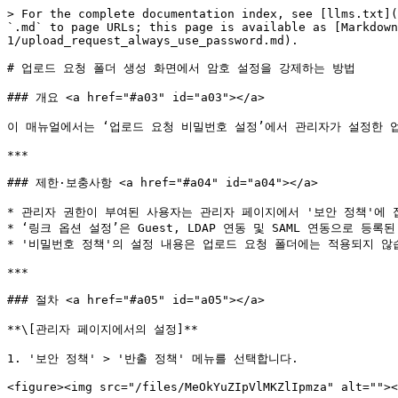
> For the complete documentation index, see [llms.txt](
`.md` to page URLs; this page is available as [Markdown
1/upload_request_always_use_password.md).

# 업로드 요청 폴더 생성 화면에서 암호 설정을 강제하는 방법

### 개요 <a href="#a03" id="a03"></a>

이 매뉴얼에서는 ‘업로드 요청 비밀번호 설정’에서 관리자가 설정한 
***

### 제한·보충사항 <a href="#a04" id="a04"></a>

* 관리자 권한이 부여된 사용자는 관리자 페이지에서 '보안 정책'에 접
* ‘링크 옵션 설정’은 Guest, LDAP 연동 및 SAML 연동으로 등록
* '비밀번호 정책'의 설정 내용은 업로드 요청 폴더에는 적용되지 않습
***

### 절차 <a href="#a05" id="a05"></a>

**\[관리자 페이지에서의 설정]**

1. '보안 정책' > '반출 정책' 메뉴를 선택합니다.

<figure><img src="/files/MeOkYuZIpVlMKZlIpmza" alt=""><