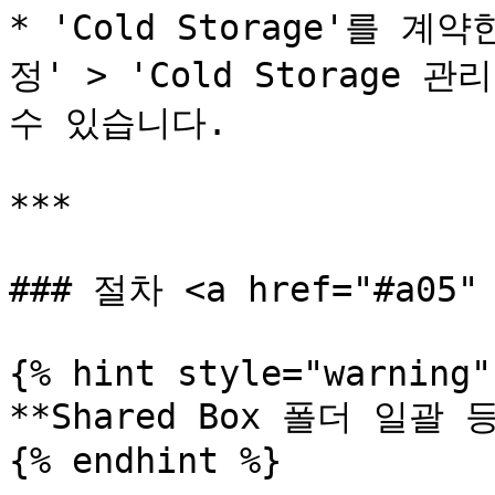
* 'Cold Storage'를 
정' > 'Cold Storage
수 있습니다.

***

### 절차 <a href="#a05" 
{% hint style="warning" 
**Shared Box 폴더 일괄 등
{% endhint %}
