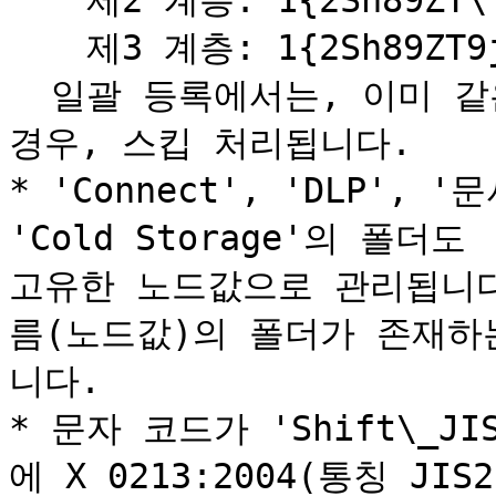
  　제2 계층: 1{2Sh89ZT\

  　제3 계층: 1{2Sh89ZT9jK\

  일괄 등록에서는, 이미 같은 이름(노드값)의 폴더가 있었을 
경우, 스킵 처리됩니다.

* 'Connect', 'DLP', '문
'Cold Storage'의 폴더도
고유한 노드값으로 관리됩니다
름(노드값)의 폴더가 존재하
니다.

* 문자 코드가 'Shift\_J
에 X 0213:2004(통칭 J