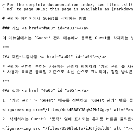
> For the complete documentation index, see [llms.txt](
`.md` to page URLs; this page is available as [Markdown
# 관리자 페이지에서 Guest를 삭제하는 방법

### 개요 <a href="#a03" id="a03"></a>

이 매뉴얼에서는 ‘Guest' 관리 메뉴에서 등록된 Guest를 삭제하는 
***

### 제한·보충사항 <a href="#a04" id="a04"></a>

* 관리자 권한이 부여된 사용자는 관리자 페이지의 '계정 관리'를 사용
* 사용자 목록은 등록일 기준으로 최신 순으로 표시되며, 정렬 방식은 
***

### 절차 <a href="#a05" id="a05"></a>

1. '계정 관리' > 'Guest' 메뉴를 선택하고 'Guest 관리' 탭을 
<figure><img src="/files/4ck4B88YJ8qVJPh1Xgzy" alt=""><
2. 삭제하려는 Guest의 '동작' 열에 표시되는 휴지통 버튼을 클릭합니
<figure><img src="/files/U506lwLTo7iJ6Tj6xldU" alt=""><