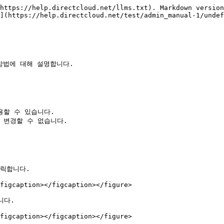
https://help.directcloud.net/llms.txt). Markdown version
](https://help.directcloud.net/test/admin_manual-1/undef
방법에 대해 설명합니다.

할 수 있습니다.

변경할 수 없습니다.

클릭합니다.

figcaption></figcaption></figure>

다.

figcaption></figcaption></figure>
