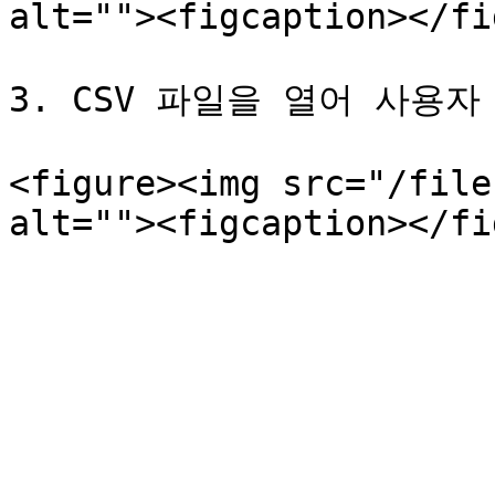
alt=""><figcaption></fi
3. CSV 파일을 열어 사용자
<figure><img src="/file