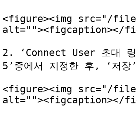
<figure><img src="/file
alt=""><figcaption></fi
2. ‘Connect User 초대
5’중에서 지정한 후, ‘저장
<figure><img src="/file