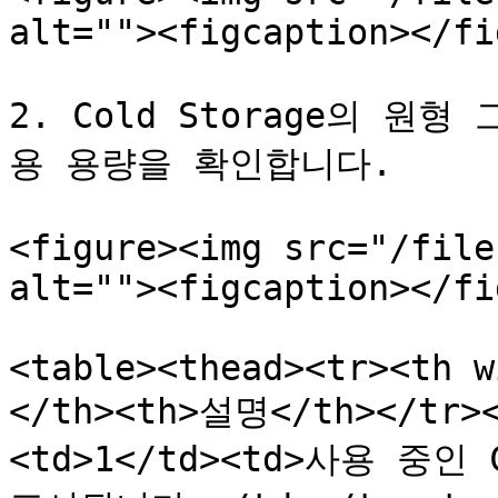
alt=""><figcaption></fi
2. Cold Storage의 
용 용량을 확인합니다.

<figure><img src="/file
alt=""><figcaption></fi
<table><thead><tr><th w
</th><th>설명</th></tr><
<td>1</td><td>사용 중인