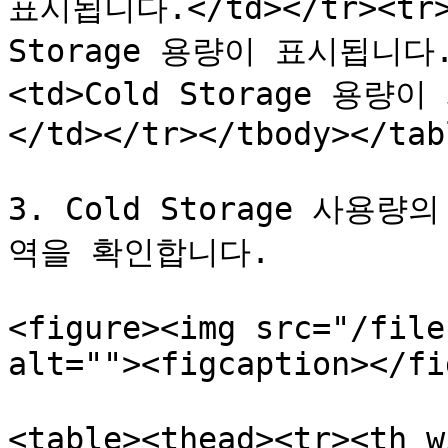
표시됩니다.</td></tr><tr>
Storage 용량이 표시됩니다.</
<td>Cold Storage 
</td></tr></tbody></tabl
3. Cold Storage 사
역을 확인합니다.

<figure><img src="/file
alt=""><figcaption></fi
<table><thead><tr><th 