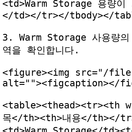
<td>Warm Storage 
</td></tr></tbody></tabl
3. Warm Storage 사
역을 확인합니다.

<figure><img src="/file
alt=""><figcaption></fi
<table><thead><tr><th 
목</th><th>내용</th></tr>
<td>Warm Storage</td>