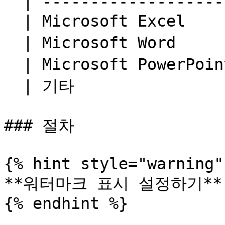
  | -------------------- | ----------- |

  | Microsoft Excel      | xls、xlsx    |

  | Microsoft Word       | doc、docx    |

  | Microsoft PowerPoint | ppt、pptx    |

  | 기타                   | txt、pdf、dwg |

### 절차

{% hint style="warning" 
**워터마크 표시 설정하기**

{% endhint %}
