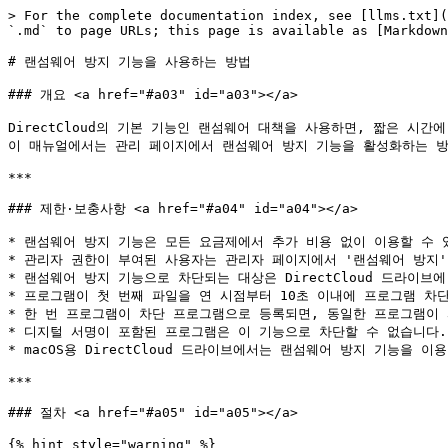
> For the complete documentation index, see [llms.txt](
`.md` to page URLs; this page is available as [Markdown
# 랜섬웨어 방지 기능을 사용하는 방법

### 개요 <a href="#a03" id="a03"></a>

DirectCloud의 기본 기능인 랜섬웨어 대책을 사용하면, 짧은 시
이 매뉴얼에서는 관리 페이지에서 랜섬웨어 방지 기능을 활성화하는 방
***

### 제한·보충사항 <a href="#a04" id="a04"></a>

* 랜섬웨어 방지 기능은 모든 요금제에서 추가 비용 없이 이용할 수 있
* 관리자 권한이 부여된 사용자는 관리자 페이지에서 '랜섬웨어 방지'
* 랜섬웨어 방지 기능으로 차단되는 대상은 DirectCloud 드라이
* 프로그램이 첫 번째 파일을 연 시점부터 10초 이내에 프로그램 차
* 한 번 프로그램이 차단 프로그램으로 등록되면, 동일한 프로그램이 
* 디지털 서명이 포함된 프로그램은 이 기능으로 차단할 수 없습니다.

* macOS용 DirectCloud 드라이브에서는 랜섬웨어 방지 기능을 이용
***

### 절차 <a href="#a05" id="a05"></a>

{% hint style="warning" %}
