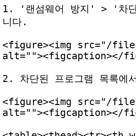
1. '랜섬웨어 방지' > '
니다.

<figure><img src="/file
alt=""><figcaption></fi
2. 차단된 프로그램 목록에
<figure><img src="/file
alt=""><figcaption></fi
<table><thead><tr><th