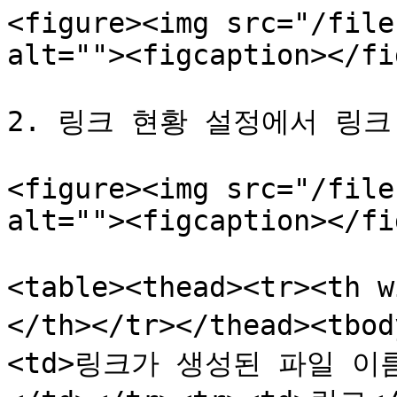
<figure><img src="/file
alt=""><figcaption></fi
2. 링크 현황 설정에서 링크
<figure><img src="/file
alt=""><figcaption></fi
<table><thead><tr><th
</th></tr></thead><tb
<td>링크가 생성된 파일 이