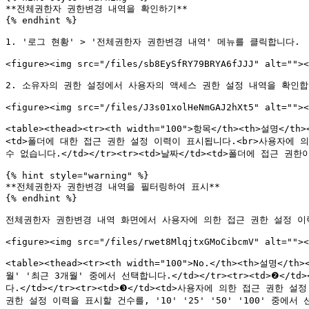
**전체권한자 권한변경 내역을 확인하기**

{% endhint %}

1. '로그 현황' > '전체권한자 권한변경 내역' 메뉴를 클릭합니다.

<figure><img src="/files/sb8EySfRY79BRYA6fJJJ" alt=""><
2. 소유자의 권한 설정에서 사용자의 액세스 권한 설정 내역을 확인합니
<figure><img src="/files/J3s01xolHeNmGAJ2hXt5" alt=""><
<table><thead><tr><th width="100">항목</th><th>설명<
<td>폴더에 대한 접근 권한 설정 이력이 표시됩니다.<br>사용자에 
수 없습니다.</td></tr><tr><td>날짜</td><td>폴더에 접근 권한이
{% hint style="warning" %}

**전체권한자 권한변경 내역을 필터링하여 표시**

{% endhint %}

전체권한자 권한변경 내역 화면에서 사용자에 의한 접근 권한 설정 이력
<figure><img src="/files/rwet8MlqjtxGMoCibcmV" alt=""><
<table><thead><tr><th width="100">No.</th><th>설명
월' '최근 3개월' 중에서 선택합니다.</td></tr><tr><td>❷
다.</td></tr><tr><td>❸</td><td>사용자에 의한 접근 권한 
권한 설정 이력을 표시할 건수를, '10' '25' '50' '100' 중에서 선택합