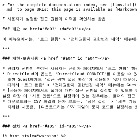
> For the complete documentation index, see [llms.txt](
`.md` to page URLs; this page is available as [Markdown
# 사용자가 설정한 접근 권한의 이력을 확인하는 방법

### 개요 <a href="#a03" id="a03"></a>

이 매뉴얼에서는, '로그 현황' > '전체권한자 권한변경 내역' 메뉴
***

### 제한·보충사항 <a href="#a04" id="a04"></a>

* 관리자 권한이 부여된 사용자는 관리자 페이지에서 '로그 현황' 항목
* DirectCloud의 옵션인 'DirectCloud-CONNECT'를 이용
  또한 Guest에게도 '접근 권한 설정 확장'이 적용되지 않기 때문에, Guest는 접근 권한을 설정할 수 없습니다.\

  따라서 '로그 현황' > '전체권한자 권한변경 내역' 메뉴에는 Guest 및 Connect User에 의한 접근 권한 설정 이력이 기록되지 않습니다.

* [사용자 페이지에서도 폴더에 대한 접근 권한을 설정할 수 있도록 하는 방법](h
설정 확장'이 '사용 안함'으로 설정되어 있는 경우에는, 폴더의 접근
* 다운로드되는 CSV 파일의 문자 코드는, '공유 설정' > '세부 기
  자세한 내용은, [다운로드하는 CSV 파일의 문자 코드를 설정하는 방법](https://help.directcloud.net/admin_manual/detail_settings/csv_encoding)을 참조해 주시기 바랍니다.

***

### 절차 <a href="#a05" id="a05"></a>

{% hint style="warning" %}
