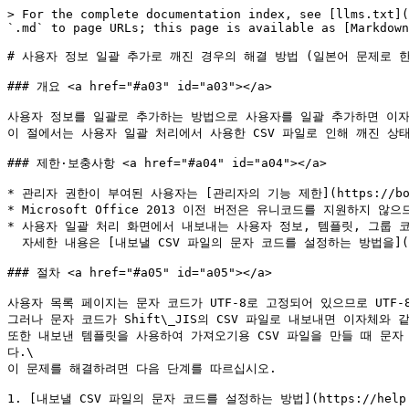
> For the complete documentation index, see [llms.txt](
`.md` to page URLs; this page is available as [Markdown
# 사용자 정보 일괄 추가로 깨진 경우의 해결 방법 (일본어 문제로 한
### 개요 <a href="#a03" id="a03"></a>

사용자 정보를 일괄로 추가하는 방법으로 사용자를 일괄 추가하면 이자체
이 절에서는 사용자 일괄 처리에서 사용한 CSV 파일로 인해 깨진 상
### 제한·보충사항 <a href="#a04" id="a04"></a>

* 관리자 권한이 부여된 사용자는 [관리자의 기능 제한](https://boxma
* Microsoft Office 2013 이전 버전은 유니코드를 지원하지 
* 사용자 일괄 처리 화면에서 내보내는 사용자 정보, 템플릿, 그룹 코드
  자세한 내용은 [내보낼 CSV 파일의 문자 코드를 설정하는 방법을](https://help.directcloud.jp/s/article/operation-of-administrator-function11267) 참조하십시오.

### 절차 <a href="#a05" id="a05"></a>

사용자 목록 페이지는 문자 코드가 UTF-8로 고정되어 있으므로 UTF-
그러나 문자 코드가 Shift\_JIS의 CSV 파일로 내보내면 이자체와 
또한 내보낸 템플릿을 사용하여 가져오기용 CSV 파일을 만들 때 문자 
다.\

이 문제를 해결하려면 다음 단계를 따르십시오.

1. [내보낼 CSV 파일의 문자 코드를 설정하는 방법](https://help.dir