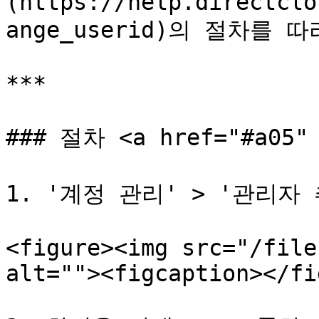
(https://help.directclo
ange_userid)의 절차를 
***

### 절차 <a href="#a05" 
1. '계정 관리' > '관리자
<figure><img src="/file
alt=""><figcaption></fi