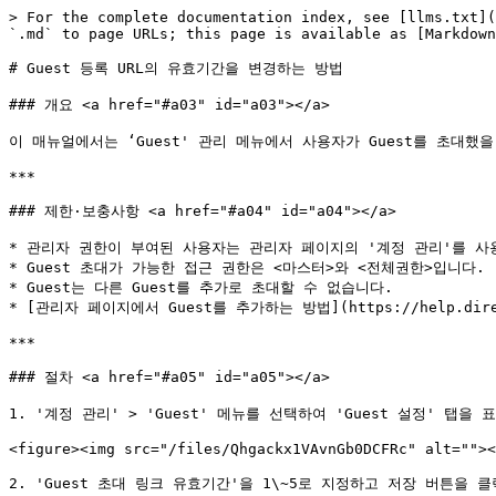
> For the complete documentation index, see [llms.txt](
`.md` to page URLs; this page is available as [Markdown
# Guest 등록 URL의 유효기간을 변경하는 방법

### 개요 <a href="#a03" id="a03"></a>

이 매뉴얼에서는 ‘Guest' 관리 메뉴에서 사용자가 Guest를 초대했을
***

### 제한·보충사항 <a href="#a04" id="a04"></a>

* 관리자 권한이 부여된 사용자는 관리자 페이지의 '계정 관리'를 사용
* Guest 초대가 가능한 접근 권한은 <마스터>와 <전체권한>입니다.

* Guest는 다른 Guest를 추가로 초대할 수 없습니다.

* [관리자 페이지에서 Guest를 추가하는 방법](https://help.dire
***

### 절차 <a href="#a05" id="a05"></a>

1. '계정 관리' > 'Guest' 메뉴를 선택하여 'Guest 설정' 탭을 
<figure><img src="/files/Qhgackx1VAvnGb0DCFRc" alt=""><
2. 'Guest 초대 링크 유효기간'을 1\~5로 지정하고 저장 버튼을 클