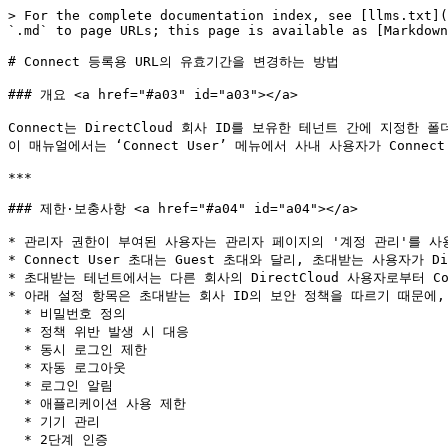
> For the complete documentation index, see [llms.txt](
`.md` to page URLs; this page is available as [Markdown
# Connect 등록용 URL의 유효기간을 변경하는 방법

### 개요 <a href="#a03" id="a03"></a>

Connect는 DirectCloud 회사 ID를 보유한 테넌트 간에 지정한 
이 매뉴얼에서는 ‘Connect User’ 메뉴에서 사내 사용자가 Conn
***

### 제한·보충사항 <a href="#a04" id="a04"></a>

* 관리자 권한이 부여된 사용자는 관리자 페이지의 '계정 관리'를 사용
* Connect User 초대는 Guest 초대와 달리, 초대받는 사용자가 D
* 초대받는 테넌트에서는 다른 회사의 DirectCloud 사용자로부터 Co
* 아래 설정 항목은 초대받는 회사 ID의 보안 정책을 따르기 때문에, C
  * 비밀번호 정의

  * 정책 위반 발생 시 대응

  * 동시 로그인 제한

  * 자동 로그아웃

  * 로그인 알림

  * 애플리케이션 사용 제한

  * 기기 관리

  * 2단계 인증
