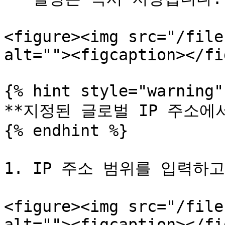
<figure><img src="/file
alt=""><figcaption></fi
{% hint style="warning" 
**지정된 글로벌 IP 주소에서
{% endhint %}

1. IP 주소 범위를 입력하
<figure><img src="/file
alt=""><figcaption></fi