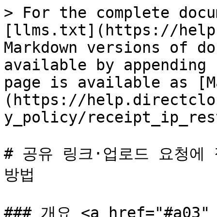
> For the complete docu
[llms.txt](https://help
Markdown versions of do
available by appending 
page is available as [M
(https://help.directclo
y_policy/receipt_ip_res
# 공유 링크·업로드 요청에 
방법

### 개요 <a href="#a03" 