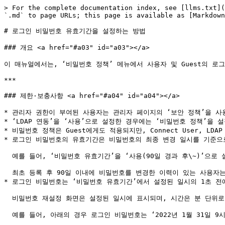
> For the complete documentation index, see [llms.txt](
`.md` to page URLs; this page is available as [Markdown
# 로그인 비밀번호 유효기간을 설정하는 방법

### 개요 <a href="#a03" id="a03"></a>

이 매뉴얼에서는, ‘비밀번호 정책’ 메뉴에서 사용자 및 Guest의 로
***

### 제한·보충사항 <a href="#a04" id="a04"></a>

* 관리자 권한이 부여된 사용자는 관리자 페이지의 ‘보안 정책’을 사용
* ‘LDAP 연동’을 ‘사용’으로 설정한 경우에는 ‘비밀번호 정책’을 설
* 비밀번호 정책은 Guest에게도 적용되지만, Connect User, L
* 로그인 비밀번호의 유효기간은 비밀번호의 최종 변경 일시를 기준으로
  예를 들어, ‘비밀번호 유효기간’을 ‘사용(90일 경과 후\~)’으로 설정하면, 최초 등록 시점부터 90일 이상 비밀번호를 변경하지 않은 사용자는 다음 로그인 시 비밀번호 변경이 요구됩니다.

  최초 등록 후 90일 이내에 비밀번호를 변경한 이력이 있는 사용자는, 비밀번호를 변경한 날로부터 90일이 경과하면 변경이 요구됩니다.

* 로그인 비밀번호는 ‘비밀번호 유효기간’에서 설정된 일시의 1초 전에
  비밀번호 재설정 화면은 설정된 일시에 표시되며, 시간은 분 단위로 계산됩니다.

  예를 들어, 아래의 경우 로그인 비밀번호는 ‘2022년 1월 31일 9시 59분 59초’에 무효가 되며, 재설정 화면은 ‘2022년 1월 31일 10시 00분’에 표시됩니다.
