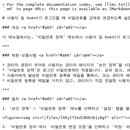
> For the complete documentation index, see [llms.txt](
`.md` to page URLs; this page is available as [Markdown
# 사용자 및 Guest가 로그인할 때 비밀번호를 강제로 변경하도록 설정
### 개요 <a href="#a03" id="a03"></a>

이 매뉴얼에서는, ‘비밀번호 정책’ 메뉴에서 사용자 및 Guest가 로
***

### 제한·보충사항 <a href="#a04" id="a04"></a>

* 관리자 권한이 부여된 사용자는 관리자 페이지의 ‘보안 정책’을 사용
* ‘비밀번호 정책’은 로그인 비밀번호에만 적용됩니다. 공유 링크, 
* 사용자에게 발송된 비밀번호 등록용 메일을 통해서, 또는 관리자 페
* 비밀번호 등록용 메일을 거치지 않고, 관리자가 직접 전달한 사용자
***

### 절차 <a href="#a05" id="a05"></a>

1. '보안 정책' > '비밀번호 정책' 메뉴를 선택하고 '설정' 탭을 클
<figure><img src="/files/lhRjCTIeZCBVES61iDgY" alt=""><
2. '비밀번호 정의'에서 '비밀번호 변경 요청'을 선택하고 '저장' 버