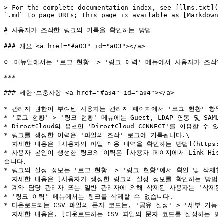
> For the complete documentation index, see [llms.txt](
`.md` to page URLs; this page is available as [Markdown
# 사용자가 조작한 링크의 기록을 확인하는 방법

### 개요 <a href="#a03" id="a03"></a>

이 매뉴얼에서는 '로그 현황' > '링크 이력' 메뉴에서 사용자가 조작
***

### 제한·보충사항 <a href="#a04" id="a04"></a>

* 관리자 권한이 부여된 사용자는 관리자 페이지에서 '로그 현황' 항목
* '로그 현황' > '링크 현황' 메뉴에는 Guest, LDAP 연동 및 
* DirectCloud의 옵션인 'DirectCloud-CONNECT'를 이
* 링크를 생성한 이력은 '파일의 조작' 로그에 기록됩니다.\

  자세한 내용은 [사용자의 파일 이용 내역을 확인하는 방법](https://help.directcloud.net/admin_manual/log/file_usage_history)을 참조해 주십시오.

* 사용자 본인이 생성한 링크의 이력은 [사용자 페이지에서 Link History를 
습니다.

* 링크의 설정 정보는 '로그 현황' > '링크 현황'에서 확인 및 삭제할
  자세한 내용은 [사용자가 생성한 링크의 설정 정보를 확인하는 방법](https://help.directcloud.net/admin_manual/log/link_info)을 참조해 주십시오.

* 계약 담당 관리자 또는 일반 관리자에 의해 삭제된 사용자는 '삭제된
* '링크 이력' 메뉴에서는 링크를 삭제할 수 없습니다.

* 다운로드되는 CSV 파일의 문자 코드는, '공유 설정' > '세부 기
  자세한 내용은, [다운로드하는 CSV 파일의 문자 코드를 설정하는 방법](https://help.directcloud.net/admin_manual/detail_settings/csv_encoding)을 참조해 주시기 바랍니다.
