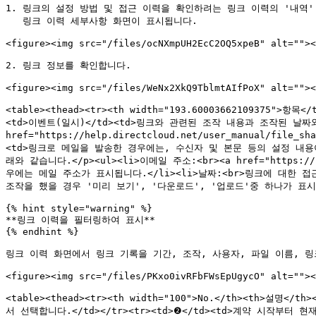
1. 링크의 설정 방법 및 접근 이력을 확인하려는 링크 이력의 '내역'
   링크 이력 세부사항 화면이 표시됩니다.

<figure><img src="/files/ocNXmpUH2EcC2OQ5xpeB" alt=""><
2. 링크 정보를 확인합니다.

<figure><img src="/files/WeNx2XkQ9TblmtAIfPoX" alt=""><
<table><thead><tr><th width="193.60003662109375">항
<td>이벤트(일시)</td><td>링크와 관련된 조작 내용과 조작된 날짜와 
href="https://help.directcloud.net/user_manual/f
<td>링크로 메일을 발송한 경우에는, 수신자 및 본문 등의 설정 내용이 표
래와 같습니다.</p><ul><li>이메일 주소:<br><a href="https:/
우에는 메일 주소가 표시됩니다.</li><li>날짜:<br>링크에 대한 접근
조작을 했을 경우 '미리 보기', '다운로드', '업로드'중 하나가 표시됩니다.<
{% hint style="warning" %}

**링크 이력을 필터링하여 표시**

{% endhint %}

링크 이력 화면에서 링크 기록을 기간, 조작, 사용자, 파일 이름, 링크
<figure><img src="/files/PKxo0ivRFbFWsEpUgycO" alt=""><
<table><thead><tr><th width="100">No.</th><th>설명
서 선택합니다.</td></tr><tr><td>❷</td><td>계약 시작부터