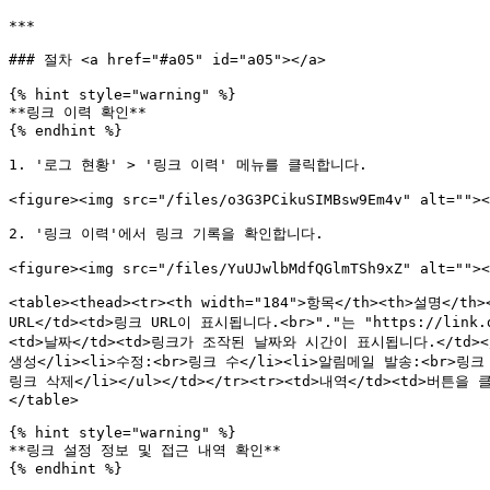
***

### 절차 <a href="#a05" id="a05"></a>

{% hint style="warning" %}

**링크 이력 확인**

{% endhint %}

1. '로그 현황' > '링크 이력' 메뉴를 클릭합니다.

<figure><img src="/files/o3G3PCikuSIMBsw9Em4v" alt=""><
2. '링크 이력'에서 링크 기록을 확인합니다.

<figure><img src="/files/YuUJwlbMdfQGlmTSh9xZ" alt=""><
<table><thead><tr><th width="184">항목</th><th>설명<
URL</td><td>링크 URL이 표시됩니다.<br>"."는 "https://lin
<td>날짜</td><td>링크가 조작된 날짜와 시간이 표시됩니다.</td></
생성</li><li>수정:<br>링크 수</li><li>알림메일 발송:<br>링크
링크 삭제</li></ul></td></tr><tr><td>내역</td><td>
</table>

{% hint style="warning" %}

**링크 설정 정보 및 접근 내역 확인**

{% endhint %}
