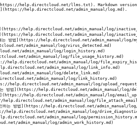
https://help.directcloud.net/llms.txt). Markdown version
](https://help.directcloud.net/admin_manual/log.md).

://help.directcloud.net/admin_manual/log/inactive_u
//help.directcloud.net/admin_manual/log/inactive_d
ttps://help.directcloud.net/admin_manual/log/mybo
d.net/admin_manual/log/virus_detected.md)

.net/admin_manual/log/login_history.md)

ud.net/admin_manual/log/file_usage_history.md)

directcloud.net/admin_manual/log/file_expiry_hist
ectcloud.net/admin_manual/log/link_info.md)

.net/admin_manual/log/delete_link.md)

loud.net/admin_manual/log/link_history.md)

.directcloud.net/admin_manual/log/upload_request_h
ps://help.directcloud.net/admin_manual/log/delet
help.directcloud.net/admin_manual/log/email_uploa
rectcloud.net/admin_manual/log/file_attach_email_
(https://help.directcloud.net/admin_manual/log/two
p.directcloud.net/admin_manual/log/drive_diagnostic_
ctcloud.net/admin_manual/log/permission_history.md