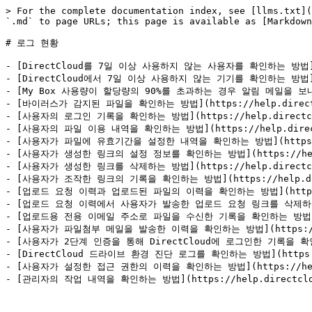
> For the complete documentation index, see [llms.txt](
`.md` to page URLs; this page is available as [Markdown
# 로그 현황

- [DirectCloud를 7일 이상 사용하지 않는 사용자를 확인하는 방법](https
- [DirectCloud에서 7일 이상 사용하지 않는 기기를 확인하는 방법](https:
- [My Box 사용량이 할당량의 90%를 초과하는 경우 알림 메일을 보내는 방법](h
- [바이러스가 감지된 파일을 확인하는 방법](https://help.directclou
- [사용자의 로그인 기록을 확인하는 방법](https://help.directcloud
- [사용자의 파일 이용 내역을 확인하는 방법](https://help.directclo
- [사용자가 파일에 유효기간을 설정한 내역을 확인하는 방법](https://help.
- [사용자가 생성한 링크의 설정 정보를 확인하는 방법](https://help.dir
- [사용자가 생성한 링크를 삭제하는 방법](https://help.directcloud
- [사용자가 조작한 링크의 기록을 확인하는 방법](https://help.directc
- [업로드 요청 이력과 업로드된 파일의 이력을 확인하는 방법](https://help
- [업로드 요청 이력에서 사용자가 발송한 업로드 요청 링크를 삭제하는 방법](htt
- [업로드용 전용 이메일 주소로 파일을 수신한 기록을 확인하는 방법](https://
- [사용자가 파일첨부 메일을 발송한 이력을 확인하는 방법](https://help.di
- [사용자가 2단계 인증을 통해 DirectCloud에 로그인한 기록을 확인하는 방법]
- [DirectCloud 드라이브 환경 진단 로그를 확인하는 방법](https://hel
- [사용자가 설정한 접근 권한의 이력을 확인하는 방법](https://help.dire