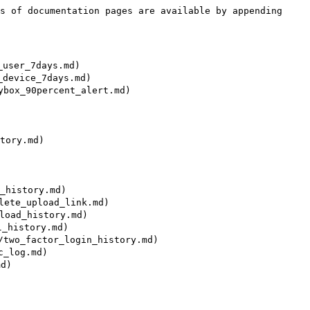
s of documentation pages are available by appending 
ser_7days.md)

evice_7days.md)

x_90percent_alert.md)

ory.md)

istory.md)

e_upload_link.md)

d_history.md)

history.md)

_factor_login_history.md)

log.md)

)
