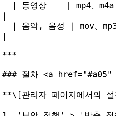
  | 동영상    | mp4、m4a                            
|

  | 음악, 음성 | mov、mp3                            
|

***

### 절차 <a href="#a05" 
**\[관리자 페이지에서의 설정
1. '보안 정책' > '반출 