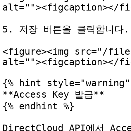
alt=""><figcaption></fi
5. 저장 버튼을 클릭합니다.

<figure><img src="/file
alt=""><figcaption></fi
{% hint style="warning" 
**Access Key 발급**

{% endhint %}

DirectCloud API에서 A